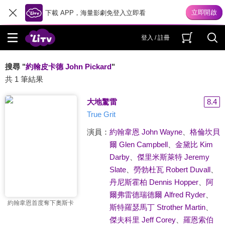
下載 APP，海量影劇免登入立即看
登入 / 註冊
搜尋 "
約翰皮卡德 John Pickard
"
共 1 筆結果
大地驚雷
8.4
True Grit
演員：
約翰韋恩 John Wayne
、
格倫坎貝
爾 Glen Campbell
、
金黛比 Kim
Darby
、
傑里米斯萊特 Jeremy
Slate
、
勞勃杜瓦 Robert Duvall
、
丹尼斯霍柏 Dennis Hopper
、
阿
爾弗雷德瑞德爾 Alfred Ryder
、
約翰韋恩首度奪下奧斯卡
斯特羅瑟馬丁 Strother Martin
、
傑夫科里 Jeff Corey
、
羅恩索伯