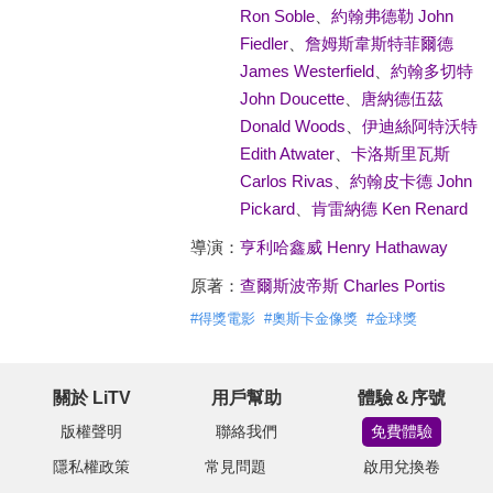
Ron Soble
、
約翰弗德勒 John
Fiedler
、
詹姆斯韋斯特菲爾德
James Westerfield
、
約翰多切特
John Doucette
、
唐納德伍茲
Donald Woods
、
伊迪絲阿特沃特
Edith Atwater
、
卡洛斯里瓦斯
Carlos Rivas
、
約翰皮卡德 John
Pickard
、
肯雷納德 Ken Renard
導演：
亨利哈鑫威 Henry Hathaway
原著：
查爾斯波帝斯 Charles Portis
#
得獎電影
#
奧斯卡金像獎
#
金球獎
關於 LiTV
用戶幫助
體驗＆序號
版權聲明
聯絡我們
免費體驗
隱私權政策
常見問題
啟用兌換卷