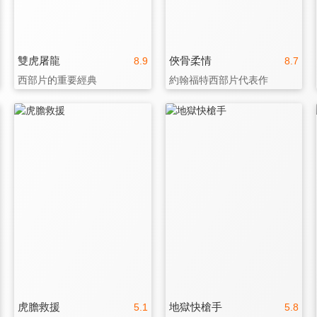
雙虎屠龍
俠骨柔情
8.9
8.7
西部片的重要經典
約翰福特西部片代表作
虎膽救援
地獄快槍手
5.1
5.8