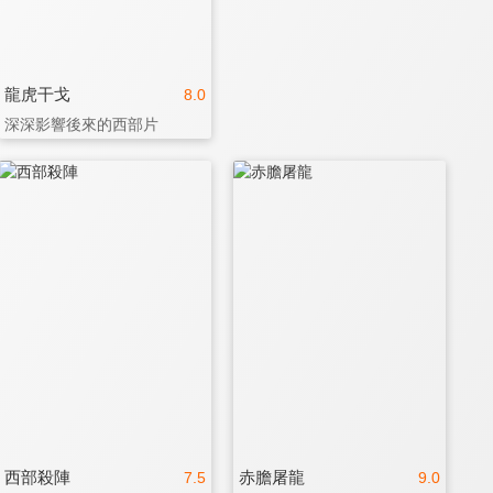
龍虎干戈
8.0
深深影響後來的西部片
西部殺陣
赤膽屠龍
7.5
9.0