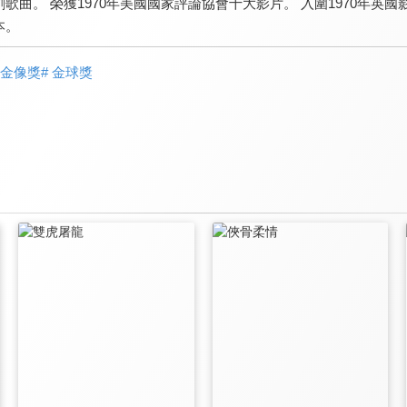
創歌曲。 榮獲1970年美國國家評論協會十大影片。 入圍1970年英
本。
卡金像獎
# 金球獎