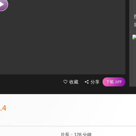
收藏
分享
.4
片長：
128 分鐘