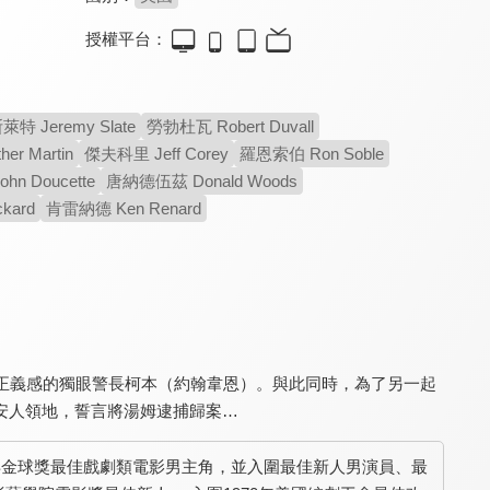
授權平台：
布拉沃槍戰
虎膽救援
地獄快槍手
5.1
5.1
5.8
特 Jeremy Slate
勞勃杜瓦 Robert Duvall
血與火的試煉即將來臨
與時間賽跑的救援行動
硬漢槍手浴血逆襲之路
r Martin
傑夫科里 Jeff Corey
羅恩索伯 Ron Soble
n Doucette
唐納德伍茲 Donald Woods
kard
肯雷納德 Ken Renard
正義感的獨眼警長柯本（約翰韋恩）。與此同時，為了另一起
西部殺陣
赤膽屠龍
原野奇俠
7.5
9.0
8.7
安人領地，誓言將湯姆逮捕歸案…
《阿凡達》男主角主演
美國影史最經典西部片
《羅根》致敬的經典
70年金球獎最佳戲劇類電影男主角，並入圍最佳新人男演員、最