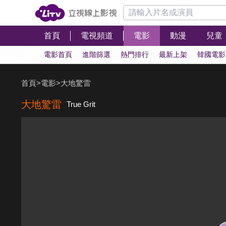
首頁
電視頻道
電影
動漫
兒童
電影首頁
進階篩選
熱門排行
最新上架
韓國電影
首頁
>
電影
>
大地驚雷
大地驚雷
True Grit