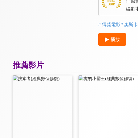
佳原
編劇
# 得獎電影
# 奧斯
播放
推薦影片