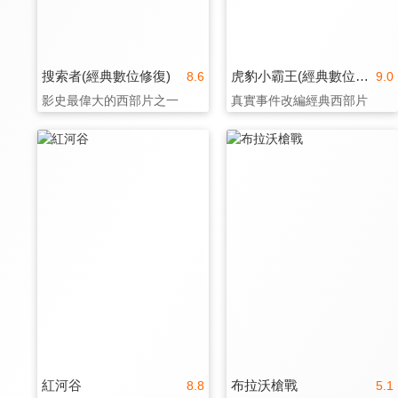
搜索者(經典數位修復)
虎豹小霸王(經典數位修復)
8.6
9.0
影史最偉大的西部片之一
真實事件改編經典西部片
紅河谷
布拉沃槍戰
8.8
5.1