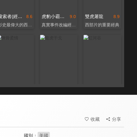
搜索者(經典數位修復)
虎豹小霸王(經典數位修復)
雙虎屠龍
8.6
9.0
8.9
影史最偉大的西部片之一
真實事件改編經典西部片
西部片的重要經典
俠骨柔情
龍虎干戈
紅河谷
8.7
8.0
8.8
約翰福特西部片代表作
深深影響後來的西部片
波瀾壯闊的經典西部片
收藏
分享
國別：
美國