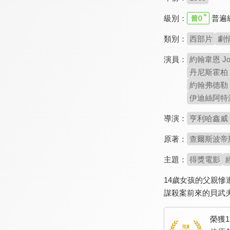
級別：
普遍
類別：
西部片
劇
演員：
約翰韋恩 Joh
丹尼斯霍柏 De
約翰弗德勒 Jo
伊迪絲阿特沃特 
導演：
亨利哈鑫威 He
原著：
查爾斯波帝斯 C
主題：
得獎電影
14歲女孩的父親
謀殺案前來的貝武
榮獲