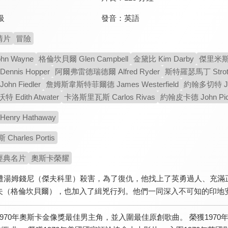
發音：
英語
級
情片
冒險
n Wayne
格倫坎貝爾 Glen Campbell
金黛比 Kim Darby
傑里米斯萊
nnis Hopper
阿爾弗雷德瑞德爾 Alfred Ryder
斯特羅瑟馬丁 Strothe
hn Fiedler
詹姆斯韋斯特菲爾德 James Westerfield
約翰多切特 Joh
Edith Atwater
卡洛斯里瓦斯 Carlos Rivas
約翰皮卡德 John Pic
nry Hathaway
harles Portis
經典名片
奧斯卡榮耀
慘遭湯姆錢尼（傑夫科里）殺害，為了復仇，他找上了英勇過人、充滿
夫（格倫坎貝爾），也加入了緝兇行列。他們一同深入不可知的印地
1970年奧斯卡金像獎最佳男主角，並入圍最佳原創歌曲。 榮獲19