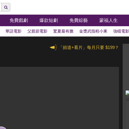
免費戲劇
爆款短劇
免費綜藝
蒙福人生
華語電影
父親節電影
驚夏最有膽
金獎武指程小東
強檔電
「頻道+看片」每月只要 $199？