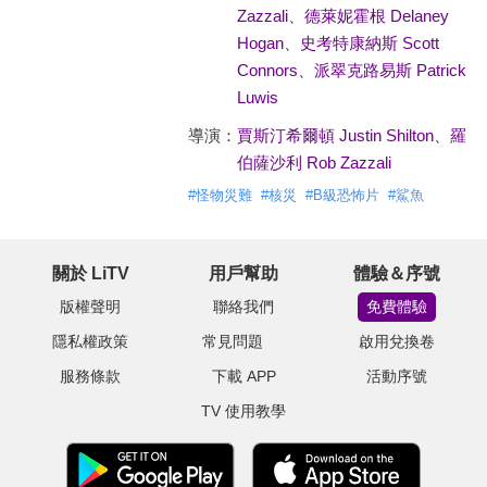
Zazzali
、
德萊妮霍根 Delaney
Hogan
、
史考特康納斯 Scott
Connors
、
派翠克路易斯 Patrick
Luwis
導演：
賈斯汀希爾頓 Justin Shilton
、
羅
伯薩沙利 Rob Zazzali
#
怪物災難
#
核災
#
B級恐怖片
#
鯊魚
關於 LiTV
用戶幫助
體驗＆序號
版權聲明
聯絡我們
免費體驗
隱私權政策
常見問題
啟用兌換卷
服務條款
下載 APP
活動序號
TV 使用教學