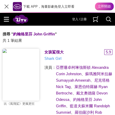
下載 APP，海量影劇免登入立即看
登入 / 註冊
搜尋 "
約翰格里芬 John Griffin
"
共 1 筆結果
女孩鯊很大
5.9
Shark Girl
演員：
亞歷珊卓柯琳強斯頓 Alexandra
Corin Johnston
、
蘇瑪雅阿米拉赫
Sumayyah Ameerah
、
尼克塔格
Nick Tag
、
萊恩伯特羅赫 Ryan
Bertroche
、
戴文奧德薩 Devon
Odessa
、
約翰格里芬 John
比《風飛鯊》更瘋更狂
Griffin
、
藍道夫蘇米爾 Randolph
Summiel
、
羅伯薩沙利 Rob