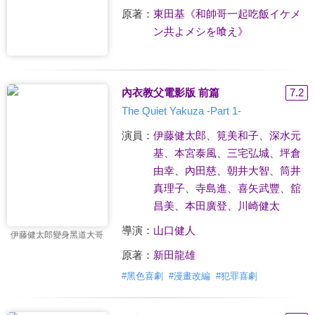
原著：
東田基《和帥哥一起吃飯イケメ
ン共よメシを喰え》
內衣教父電影版 前篇
7.2
The Quiet Yakuza -Part 1-
演員：
伊藤健太郎
、
筧美和子
、
深水元
基
、
本宮泰風
、
三宅弘城
、
坪倉
由幸
、
內田慈
、
朝井大智
、
筒井
真理子
、
寺島進
、
喜矢武豐
、
舘
昌美
、
本田廣登
、
川崎健太
導演：
山口健人
伊藤健太郎變身黑道大哥
原著：
新田龍雄
#
黑色喜劇
#
漫畫改編
#
犯罪喜劇