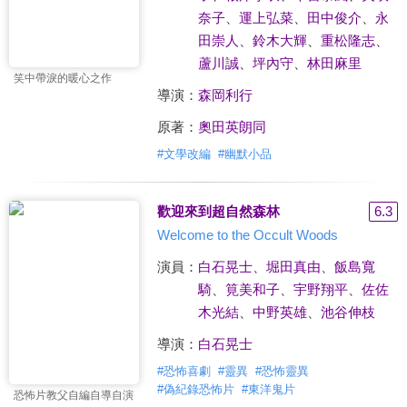
奈子
、
運上弘菜
、
田中俊介
、
永
田崇人
、
鈴木大輝
、
重松隆志
、
蘆川誠
、
坪內守
、
林田麻里
笑中帶淚的暖心之作
導演：
森岡利行
原著：
奧田英朗同
#
文學改編
#
幽默小品
歡迎來到超自然森林
6.3
Welcome to the Occult Woods
演員：
白石晃士
、
堀田真由
、
飯島寬
騎
、
筧美和子
、
宇野翔平
、
佐佐
木光結
、
中野英雄
、
池谷伸枝
導演：
白石晃士
#
恐怖喜劇
#
靈異
#
恐怖靈異
#
偽紀錄恐怖片
#
東洋鬼片
恐怖片教父自編自導自演