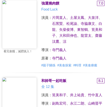
強運燒肉饌
7.0
Food Luck
演員：
片岡直人
、
土屋太鳳
、
大泉洋
、
石黑賢
、
松尾諭
、
寺脇康文
、
白
龍
、
矢柴俊博
、
東智鶴
、
筧美和
子
、
大和田伸也
、
龍雷太
、
齋藤
汰鷹
、
涼
導演：
寺門義人
看完會餓，減肥慎入！
原著：
寺門義人
#
親子關係
#
美食探索
#
料理
#
美食療癒
和帥哥一起吃飯
8.1
全 12 集
演員：
筧美和子
、
井上祐貴
、
竹中直人
導演：
副島宏司
、
永江二朗
、
山崎晉平