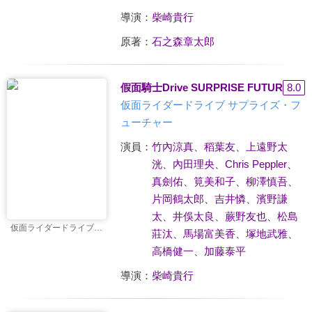
導演：
柴崎貴行
原著：
石之森章太郎
假面騎士Drive SURPRISE FUTURE(國)
8.0
仮面ライダードライブ サプライズ・フ
ューチャー
演員：
竹內涼真
、
稻葉友
、
上遠野太
洸
、
內田理央
、
Chris Peppler
、
真劍佑
、
筧美和子
、
柳澤慎吾
、
片岡鶴太郎
、
吉井憐
、
濱野謙
太
、
井俁太良
、
蕨野友也
、
松島
仮面ライダードライブ サプライズ・フューチャー
莊汰
、
馬場富美香
、
塚地武雅
、
高橋健一
、
加藤泰平
導演：
柴崎貴行