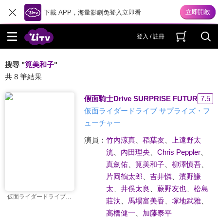
下載 APP，海量影劇免登入立即看
登入 / 註冊
搜尋 "
筧美和子
"
共 8 筆結果
假面騎士Drive SURPRISE FUTURE(國)
7.5
仮面ライダードライブ サプライズ・フ
ューチャー
演員：
竹內涼真
、
稻葉友
、
上遠野太
洸
、
內田理央
、
Chris Peppler
、
真劍佑
、
筧美和子
、
柳澤慎吾
、
片岡鶴太郎
、
吉井憐
、
濱野謙
太
、
井俁太良
、
蕨野友也
、
松島
仮面ライダードライブ サプライズ・フューチャー
莊汰
、
馬場富美香
、
塚地武雅
、
高橋健一
、
加藤泰平