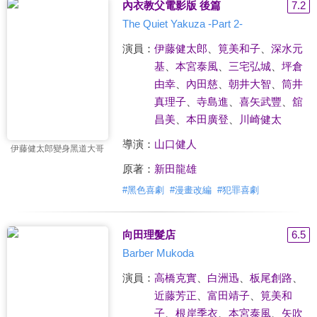
內衣教父電影版 後篇
7.2
The Quiet Yakuza -Part 2-
演員：
伊藤健太郎
、
筧美和子
、
深水元
基
、
本宮泰風
、
三宅弘城
、
坪倉
由幸
、
內田慈
、
朝井大智
、
筒井
真理子
、
寺島進
、
喜矢武豐
、
舘
昌美
、
本田廣登
、
川崎健太
導演：
山口健人
伊藤健太郎變身黑道大哥
原著：
新田龍雄
#
黑色喜劇
#
漫畫改編
#
犯罪喜劇
向田理髮店
6.5
Barber Mukoda
演員：
高橋克實
、
白洲迅
、
板尾創路
、
近藤芳正
、
富田靖子
、
筧美和
子
、
根岸季衣
、
本宮泰風
、
矢吹