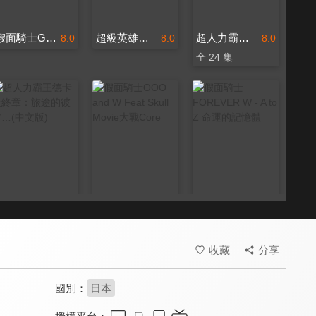
假面騎士Ghost＆Drive(國)
超級英雄大戰GP 假面騎士3號(國)
超人力霸王X(中文版)
8.0
8.0
8.0
全 24 集
超人力霸王德卡最終章：旅途的彼方…(中文版)
假面騎士OOO and W Feat Skull Movie大戰Core
假面騎士 FOREVER W - A to Z 命運的記憶體
7.5
8.0
8.0
收藏
分享
國別：
日本