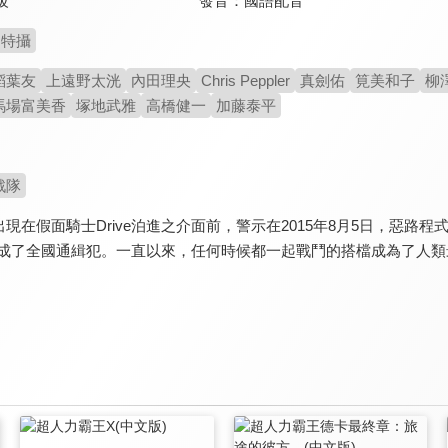
發音：
國語配音
級
特攝
稻葉友
上遠野太洸
內田理央
Chris Peppler
真劍佑
筧美和子
柳
馬場富美香
塚地武雅
高橋健一
加藤泰平
戰隊
現在假面騎士Drive泊進之介面前，警示在2015年8月5日，惡
ive成了全國通緝犯。一直以來，任何時候都一起戰鬥的搭檔成為了人