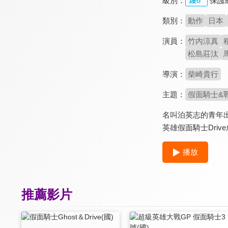
級別：
保護
類別：
動作
日本
演員：
竹內涼真
松島莊汰
導演：
柴崎貴行
主題：
假面騎士&
名叫泊英志的青年出
英雄假面騎士Dr
播放
推薦影片