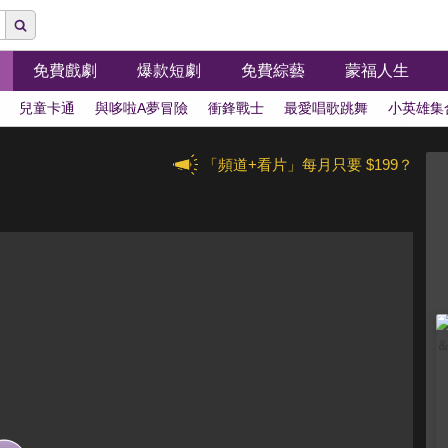
免費戲劇
爆款短劇
免費綜藝
蒙福人生
兒童卡通
與哆啦A夢冒險
衝鋒戰士
最愛唱歌跳舞
小英雄集
「頻道+看片」每月只要 $199？