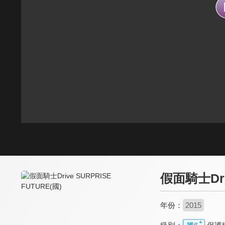
假面騎士Driv
年份：
2015