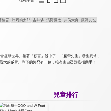
授權平台：
超級戰隊-199英雄大對決(國)
獸拳戰隊-香港大決戰(國)
超人力霸王捷德 劇場版(中文版)
8.0
8.0
7.5
澤慎吾
片岡鶴太郎
吉井憐
濱野謙太
井俁太良
蕨野友也
路程式會征服世界。接著「預言」說中了，「腰帶先生」發生異常，
類最大的威脅。剩下的路只有一條，唯有由自己對搭檔動手！
假面騎士1號(國)
超人力霸王捷德(中文版)
天裝戰隊護星者
8.0
8.0
8.0
全 25 集
兒童排行