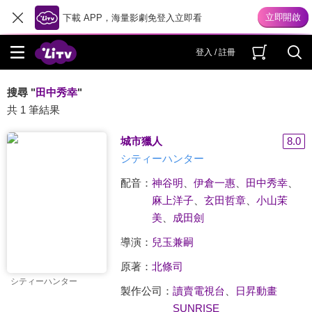
下載 APP，海量影劇免登入立即看
登入 / 註冊
搜尋 "
田中秀幸
"
共 1 筆結果
城市獵人
8.0
シティーハンター
配音：
神谷明
、
伊倉一惠
、
田中秀幸
、
麻上洋子
、
玄田哲章
、
小山茉
美
、
成田劍
導演：
兒玉兼嗣
原著：
北條司
シティーハンター
製作公司：
讀賣電視台
、
日昇動畫
SUNRISE