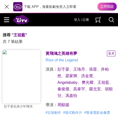
下載 APP，海量影劇免登入立即看
登入 / 註冊
搜尋 "
王祖藍
"
共 7 筆結果
黃飛鴻之英雄有夢
8.4
Rise of the Legend
演員：
彭于晏
、
王珞丹
、
張晉
、
井柏
然
、
梁家輝
、
洪金寶
、
Angelababy
、
樊光耀
、
王祖藍
、
秦俊傑
、
高泰宇
、
羅北安
、
胡順
兒
、
馮嘉怡
導演：
周顯揚
彭于晏化身少年飛鴻
#
古裝動作
#
港式動作片
#
香港電影金像獎