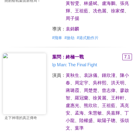
開創槍戰畫面新格局！
黃智雯
、
林盛斌
、
盧海鵬
、
張兆
輝
、
王祖藍
、
冼色麗
、
徐家傑
、
周子揚
導演：
袁錦麟
#
飛車
#
搶劫
#
港式動作片
葉問：終極一戰
7.1
Ip Man: The Final Fight
演員：
黃秋生
、
袁詠儀
、
鍾欣潼
、
陳小
春
、
周定宇
、
吳梓熙
、
洪天明
、
蔣璐霞
、
周楚楚
、
曾志偉
、
廖啟
智
、
羅冠蘭
、
徐黃麗
、
王梓軒
、
盧惠光
、
熊欣欣
、
王祖藍
、
馮克
安
、
孟海
、
朱慧敏
、
吳嘉輝
、
丁
走下神壇的真正傳奇
小龍
、
陸權盛
、
歐陽子聰
、
張頌
文
、
葉準