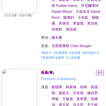
斯 Robbin Harris
、
丹尼爾懷特
Daniel Whyte
、
大衛洛克 David
大S古天樂《玩命手機》
Rock
、
駱應鈞
、
王祖藍
、
關婉
珊
、
黃偉亮
、
李啟傑
、
黃浩然
、
谷德昭
、
孫祖揚
導演：
陳木勝
原著：
克里斯摩根 Chris Morgan
#
警匪片
#
得獎電影
#
金馬獎
#
港式動作片
#
香港電影金像獎
#
人質危機
風暴(粵)
8.0
Firestorm (Cantonese)
演員：
劉德華
、
林家棟
、
胡軍
、
黃德
斌
、
姜皓文
、
呂良偉
、
施祖男
、
李敏
、
王敏德
、
黃智賢
、
張國
強
、
唐文龍
、
洪天照
、
尹子維
、