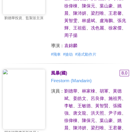
徐偉棟
、
陳保元
、
葉山豪
、
姚
晨
、
陳沛妍
、
梁烈唯
、
王君馨
、
劉德華投資、監製並主演
黃智雯
、
林盛斌
、
盧海鵬
、
張兆
輝
、
王祖藍
、
冼色麗
、
徐家傑
、
周子揚
導演：
袁錦麟
#
飛車
#
搶劫
#
港式動作片
風暴(國)
8.0
Firestorm (Mandarin)
演員：
劉德華
、
林家棟
、
胡軍
、
黃德
斌
、
姜皓文
、
呂良偉
、
施祖男
、
李敏
、
王敏德
、
黃智賢
、
張國
強
、
唐文龍
、
洪天照
、
尹子維
、
徐偉棟
、
陳保元
、
葉山豪
、
姚
晨
、
陳沛妍
、
梁烈唯
、
王君馨
、