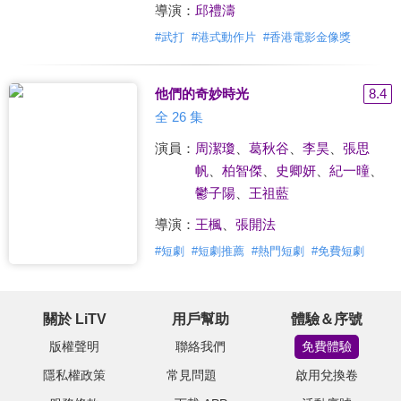
導演：
邱禮濤
#
武打
#
港式動作片
#
香港電影金像獎
他們的奇妙時光
8.4
全 26 集
演員：
周潔瓊
、
葛秋谷
、
李昊
、
張思
帆
、
柏智傑
、
史卿妍
、
紀一曈
、
鬱子陽
、
王祖藍
導演：
王楓
、
張開法
#
短劇
#
短劇推薦
#
熱門短劇
#
免費短劇
關於 LiTV
用戶幫助
體驗＆序號
版權聲明
聯絡我們
免費體驗
隱私權政策
常見問題
啟用兌換卷