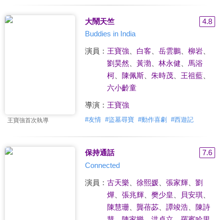
大鬧天竺
4.8
Buddies in India
演員：
王寶強
、
白客
、
岳雲鵬
、
柳岩
、
劉昊然
、
黃渤
、
林永健
、
馬浴
柯
、
陳佩斯
、
朱時茂
、
王祖藍
、
六小齡童
導演：
王寶強
#
友情
#
盜墓尋寶
#
動作喜劇
#
西遊記
王寶強首次執導
保持通話
7.6
Connected
演員：
古天樂
、
徐熙媛
、
張家輝
、
劉
燁
、
張兆輝
、
樊少皇
、
貝安琪
、
陳慧珊
、
龔蓓苾
、
譚竣浩
、
陳詩
慧
、
陳家樂
、
洪卓立
、
羅賓哈里