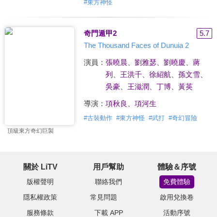
#
東方神怪
奇門遁甲2
5.7
The Thousand Faces of Dunuia 2
演員：
張曉晨
、
劉雅瑟
、
劉曉慶
、
蔣
列
、
王洪千
、
徐紹航
、
孫文雪
、
吳豪
、
王滋潤
、
丁博
、
黃英
導演：
項秋良
、
項河生
#
古裝動作
#
東方神怪
#
武打
#
奇幻冒險
頂級東方奇幻巨製
關於 LiTV
用戶幫助
體驗＆序號
版權聲明
聯絡我們
免費體驗
隱私權政策
常見問題
啟用兌換卷
服務條款
下載 APP
活動序號