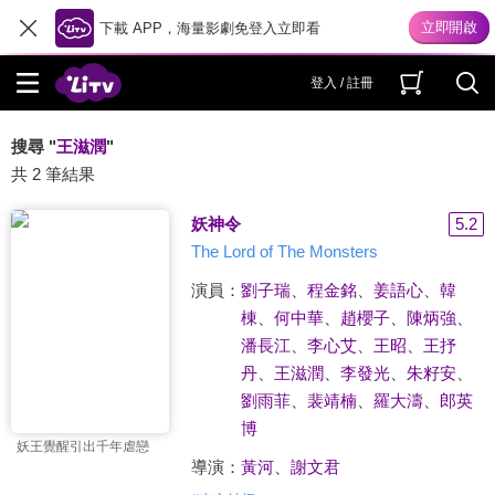
下載 APP，海量影劇免登入立即看
登入 / 註冊
搜尋 "
王滋潤
"
共 2 筆結果
妖神令
5.2
The Lord of The Monsters
演員：
劉子瑞
、
程金銘
、
姜語心
、
韓
棟
、
何中華
、
趙櫻子
、
陳炳強
、
潘長江
、
李心艾
、
王昭
、
王抒
丹
、
王滋潤
、
李發光
、
朱籽安
、
劉雨菲
、
裴靖楠
、
羅大濤
、
郎英
博
妖王覺醒引出千年虐戀
導演：
黃河
、
謝文君