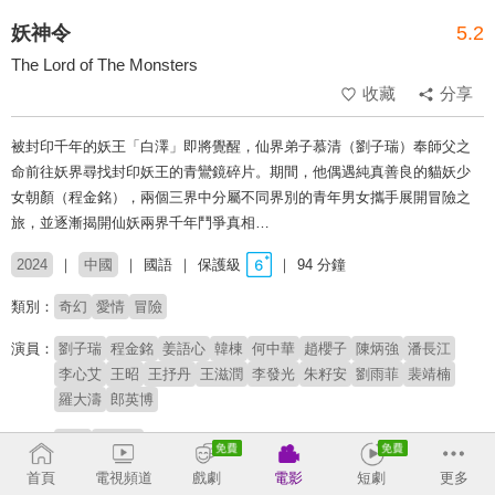
妖神令
5.2
The Lord of The Monsters
收藏
分享
被封印千年的妖王「白澤」即將覺醒，仙界弟子慕清（劉子瑞）奉師父之
命前往妖界尋找封印妖王的青鸞鏡碎片。期間，他偶遇純真善良的貓妖少
女朝顏（程金銘），兩個三界中分屬不同界別的青年男女攜手展開冒險之
旅，並逐漸揭開仙妖兩界千年鬥爭真相…
2024
中國
國語
保護級
94 分鐘
類別：
奇幻
愛情
冒險
演員：
劉子瑞
程金銘
姜語心
韓棟
何中華
趙櫻子
陳炳強
潘長江
李心艾
王昭
王抒丹
王滋潤
李發光
朱籽安
劉雨菲
裴靖楠
羅大濤
郎英博
導演：
黃河
謝文君
首頁
電視頻道
戲劇
電影
短劇
更多
# 東方神怪