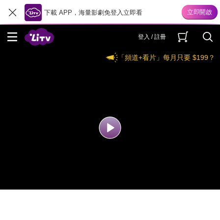
下載 APP，海量影劇免登入立即看
登入 / 註冊
「頻道+看片」每月只要 $199？