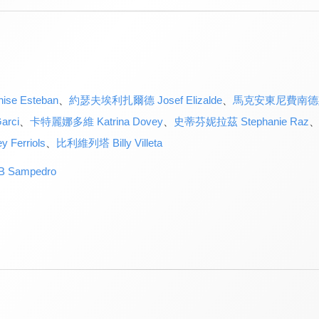
e Esteban
、
約瑟夫埃利扎爾德 Josef Elizalde
、
馬克安東尼費南德斯 Ma
rci
、
卡特麗娜多維 Katrina Dovey
、
史蒂芬妮拉茲 Stephanie Raz
Ferriols
、
比利維列塔 Billy Villeta
Sampedro