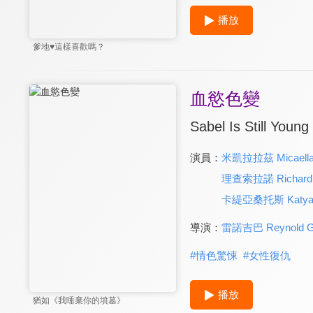
播放
爹地♥這樣喜歡嗎？
血慾色變
Sabel Is Still Young
演員：
米凱拉拉茲 Micaella
理查索拉諾 Richard 
卡緹亞桑托斯 Katya 
導演：
雷諾吉巴 Reynold G
#
情色驚悚
#
女性復仇
播放
猶如《我唾棄你的墳墓》