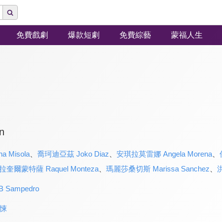
免費戲劇
爆款短劇
免費綜藝
蒙福人生
n
 Misola
、
喬珂迪亞茲 Joko Diaz
、
安琪拉莫雷娜 Angela Morena
、
拉奎爾蒙特薩 Raquel Monteza
、
瑪麗莎桑切斯 Marissa Sanchez
、
洪
Sampedro
悚