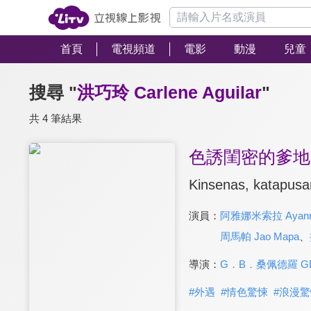
首頁
電視頻道
電影
動漫
兒童
搜尋 "
洪巧玲 Carlene Aguilar
"
共 4 筆結果
色誘閨密的爹地
Kinsenas, katapusa
演員：
阿雅娜米索拉 Ayanna
周馬帕 Jao Mapa
、
導演：
G．B．桑佩德羅 GB 
#
外遇
#
情色驚悚
#
浪漫驚