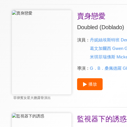
賣身戀愛
Doubled (Doblado)
演員：
丹妮絲埃斯特班 Denis
葛文加爾西 Gwen Ga
米琪菲瑞佛斯 Mickey 
導演：
G．B．桑佩德羅 GB 
播放
菲律賓女星大膽露骨演出
監視器下的誘惑