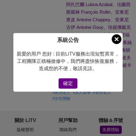
阿扎巴爾 Lubna Azabal
、
法蘭西
斯羅林 François Rollin
、
安東尼
查皮 Antoine Chappey
、
安東尼
古伊 Antoine Gouy
、
珍妮佛戴克
Jennifer Decker
、
卡蜜拉魯瑟福
系統公告
德 Camille Rutherford
、
希薇泰絲
特 Sylvie Testud
、
菲力浦托海頓
親愛的用戶 您好 : 目前LiTV服務出現短暫異常，
Philippe Torreton
、
法蘭茲魯道夫
工程團隊正積極搶修中，我們將盡快恢復服務，
朗 Franz-Rudolf Lang
、
薇羅妮卡
造成您的不便，敬請見諒。
瓦爾加 Veronika Varga
導演：
確定
奧利維爾達昂 Olivier Dahan
#
政治名人
#
真人真事
#
女性名人
#
女性覺醒
關於 LiTV
用戶幫助
體驗＆序號
版權聲明
聯絡我們
免費體驗