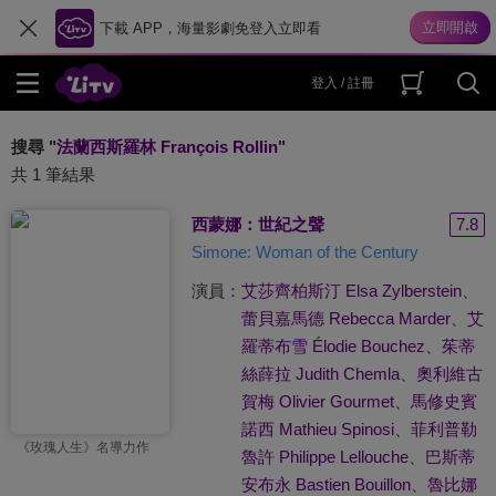
下載 APP，海量影劇免登入立即看
登入 / 註冊
搜尋 "
法蘭西斯羅林 François Rollin
"
共 1 筆結果
西蒙娜：世紀之聲
7.8
Simone: Woman of the Century
演員：
艾莎齊柏斯汀 Elsa Zylberstein
、
蕾貝嘉馬德 Rebecca Marder
、
艾
羅蒂布雪 Élodie Bouchez
、
茱蒂
絲薛拉 Judith Chemla
、
奧利維古
賀梅 Olivier Gourmet
、
馬修史賓
諾西 Mathieu Spinosi
、
菲利普勒
《玫瑰人生》名導力作
魯許 Philippe Lellouche
、
巴斯蒂
安布永 Bastien Bouillon
、
魯比娜