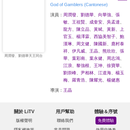
God of Gamblers (Cantonese)
演員：
周潤發
、
劉德華
、
向華強
、
張
敏
、
王祖賢
、
成奎安
、
吳孟達
、
龍方
、
陳立品
、
黃斌
、
黃新
、
上
官玉
、
楊澤霖
、
西協美智子
、
鮑
漢琳
、
周文健
、
陳國新
、
鹿村泰
祥
、
伊凡威
、
王晶
、
熊欣欣
、
張
周潤發、劉德華天王同台
華
、
葉彩南
、
葉永健
、
周志鴻
、
江浪
、
黎強根
、
王坤
、
徐寶華
、
劉崇峰
、
尹相林
、
江道海
、
楊玉
梅
、
羅青浩
、
陳耀光
、
楊健惠
導演：
王晶
關於 LiTV
用戶幫助
體驗＆序號
版權聲明
聯絡我們
免費體驗
隱私權政策
常見問題
啟用兌換卷