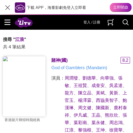
下載 APP，海量影劇免登入立即看
登入 / 註冊
搜尋 "
江浪
"
共 4 筆結果
賭神(國)
8.2
God of Gamblers (Mandarin)
演員：
周潤發
、
劉德華
、
向華強
、
張
敏
、
王祖賢
、
成奎安
、
吳孟達
、
龍方
、
陳立品
、
黃斌
、
黃新
、
上
官玉
、
楊澤霖
、
西協美智子
、
鮑
漢琳
、
周文健
、
陳國新
、
鹿村泰
祥
、
伊凡威
、
王晶
、
熊欣欣
、
張
香港賭片輝煌時期經典
華
、
葉彩南
、
葉永健
、
周志鴻
、
江浪
、
黎強根
、
王坤
、
徐寶華
、