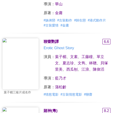
導演：
華山
原著：
金庸
#
姊弟戀
#
古裝動作
#
師生戀
#
港式動作片
#
古裝愛情
#
金庸
聊齋艷譚
6.6
Erotic Ghost Story
演員：
葉子楣
、
文素
、
工藤瞳
、
單立
文
、
夏志珍
、
文雋
、
林聰
、
貝塚
里美
、
西瓜刨
、
江浪
、
陳偉滔
導演：
藍乃才
原著：
蒲松齡
葉子楣三級片成名作
#
情慾電影
#
古裝情慾電影
#
聊齋
賭神(粵)
8.2