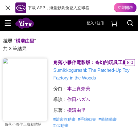
下載 APP，海量影劇免登入立即看
登入 / 註冊
搜尋 "
橫溝由里
"
共 3 筆結果
角落小夥伴電影版：奇幻的玩具工廠(日)
8.0
Sumikkogurashi: The Patched-Up Toy
Factory in the Woods
旁白：
本上真奈美
導演：
作田ハズム
原著：
橫溝由里
#
闔家歡動畫
#
手繪動畫
#
動物動畫
角落小夥伴上班初體驗
#
2D動畫