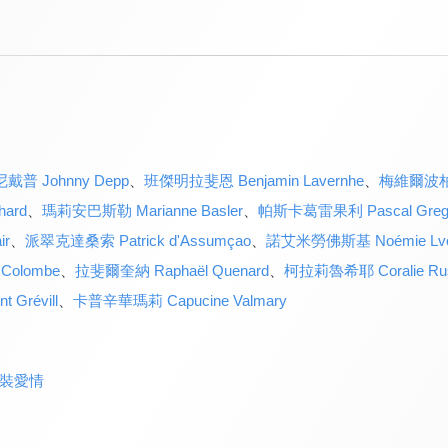
戴普 Johnny Depp
、
班傑明拉斐恩 Benjamin Lavernhe
、
梅維爾波柏 M
hard
、
瑪莉安巴斯勒 Marianne Basler
、
帕斯卡葛雷果利 Pascal Greg
ir
、
派翠克達桑索 Patrick d'Assumçao
、
諾艾米勞佛斯基 Noémie Lvo
Colombe
、
拉斐爾奎納 Raphaël Quenard
、
柯拉莉魯希耶 Coralie Rus
Grévill
、
卡普辛華瑪莉 Capucine Valmary
裝愛情