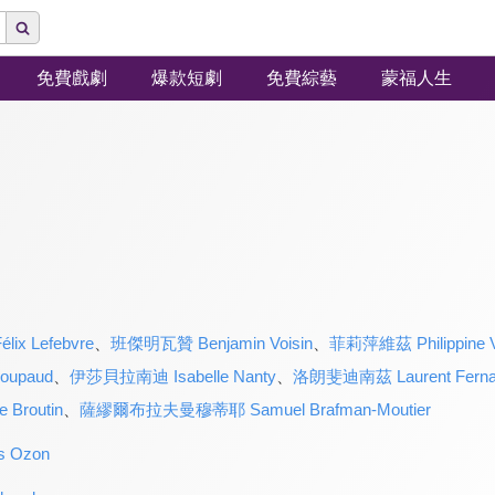
免費戲劇
爆款短劇
免費綜藝
蒙福人生
x Lefebvre
、
班傑明瓦贊 Benjamin Voisin
、
菲莉萍維茲 Philippine V
oupaud
、
伊莎貝拉南迪 Isabelle Nanty
、
洛朗斐迪南茲 Laurent Ferna
Broutin
、
薩繆爾布拉夫曼穆蒂耶 Samuel Brafman-Moutier
 Ozon