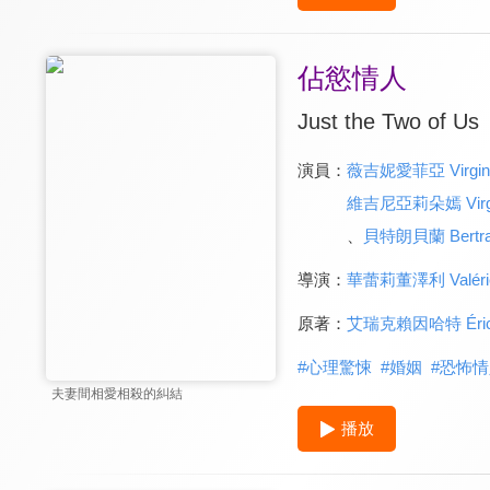
佔慾情人
Just the Two of Us
演員：
薇吉妮愛菲亞 Virginie
維吉尼亞莉朵嫣 Virgin
、
貝特朗貝蘭 Bertran
導演：
華蕾莉董澤利 Valérie 
原著：
艾瑞克賴因哈特 Éric R
#
心理驚悚
#
婚姻
#
恐怖情
夫妻間相愛相殺的糾結
播放