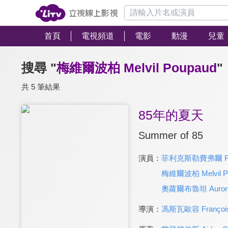
首頁
電視頻道
電影
動漫
兒童
搜尋 "
梅維爾波柏 Melvil Poupaud
"
共 5 筆結果
85年的夏天
Summer of 85
演員：
菲利克斯勒費弗爾 Féli
梅維爾波柏 Melvil P
奧蘿爾布魯坦 Aurore 
導演：
馮斯瓦歐容 François