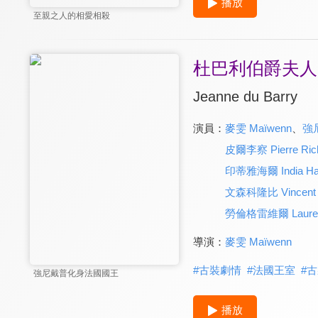
播放
至親之人的相愛相殺
杜巴利伯爵夫人
Jeanne du Barry
演員：
麥雯 Maïwenn
、
強尼
皮爾李察 Pierre Ric
印蒂雅海爾 India Ha
文森科隆比 Vincent 
勞倫格雷維爾 Laurent 
導演：
麥雯 Maïwenn
#
古裝劇情
#
法國王室
#
古
強尼戴普化身法國國王
播放