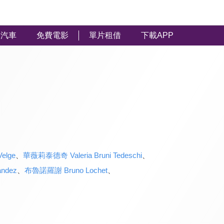
汽車
免費電影
單片租借
下載APP
elge
、
華薇莉泰德奇 Valeria Bruni Tedeschi
、
ndez
、
布魯諾羅謝 Bruno Lochet
、