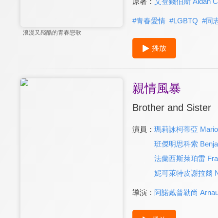
原著：
艾登錢伯斯 Aidan C
#
青春愛情
#
LGBTQ
#
同
浪漫又殘酷的青春戀歌
播放
親情風暴
Brother and Sister
演員：
瑪莉詠柯蒂亞 Marion C
班傑明思科索 Benjami
法蘭西斯萊珀雷 Franci
妮可萊特皮謝拉爾 Nicol
導演：
阿諾戴普勒尚 Arnaud 