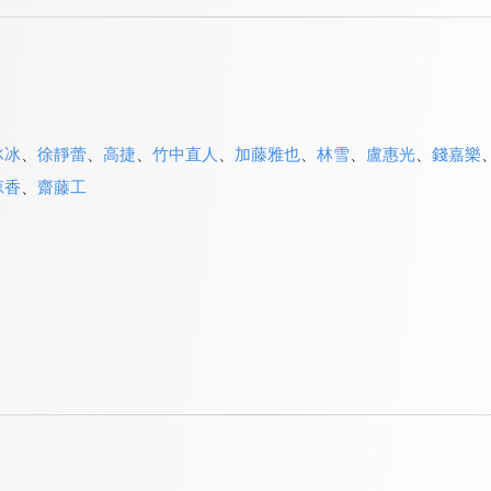
冰冰
、
徐靜蕾
、
高捷
、
竹中直人
、
加藤雅也
、
林雪
、
盧惠光
、
錢嘉樂
涼香
、
齋藤工