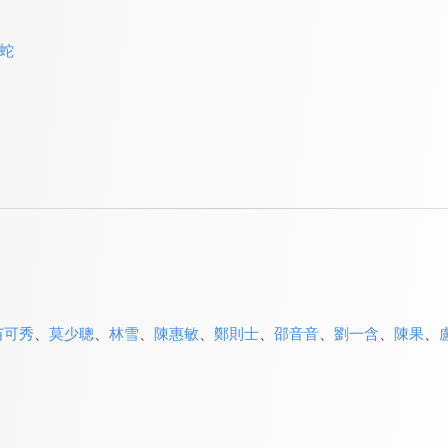
蛇
苗可秀
、
莫少聰
、
林雪
、
陳惠敏
、
鄭則士
、
邵音音
、
劉一含
、
陳果
、