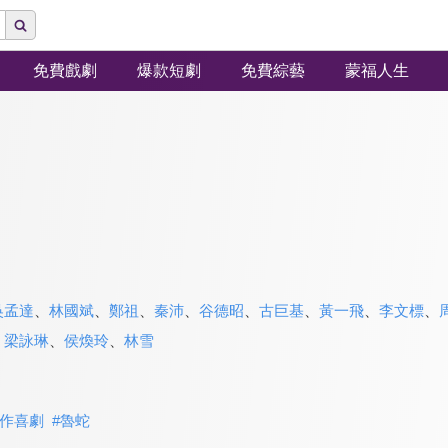
免費戲劇
爆款短劇
免費綜藝
蒙福人生
吳孟達
、
林國斌
、
鄭祖
、
秦沛
、
谷德昭
、
古巨基
、
黃一飛
、
李文標
、
、
梁詠琳
、
侯煥玲
、
林雪
作喜劇
#
魯蛇