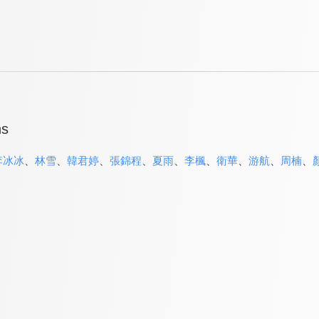
ns
李冰冰
、
林雪
、
韓君婷
、
張錦程
、
夏雨
、
李楓
、
衛華
、
游航
、
周楠
、