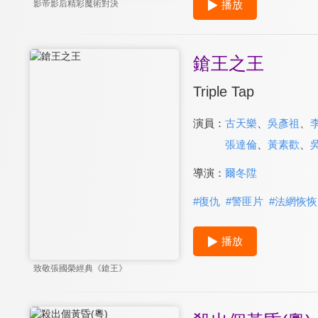
播放
影帝影后精彩魔術對決
鎗王之王
Triple Tap
演員：
古天樂
、
吳彥祖
、
張達倫
、
黃素歡
、
導演：
爾冬陞
#
復仇
#
警匪片
#
法網恢恢
播放
致敬張國榮經典《鎗王》