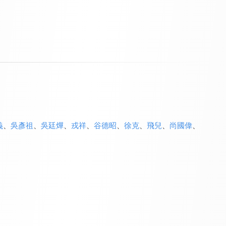
義
、
吳彥祖
、
吳廷燁
、
戎祥
、
谷德昭
、
徐克
、
飛兒
、
尚國偉
、