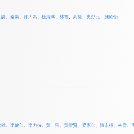
洛詩
、
秦昊
、
佟大為
、
杜海濤
、
林雪
、
高捷
、
史彭元
、
施欣怡
盧雄
、
李健仁
、
李力持
、
黃一飛
、
黃智賢
、
梁家仁
、
陳永標
、
林雪
、