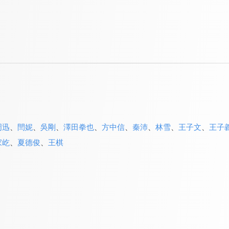
周迅
、
閆妮
、
吳剛
、
澤田拳也
、
方中信
、
秦沛
、
林雪
、
王子文
、
王子
家屹
、
夏德俊
、
王棋