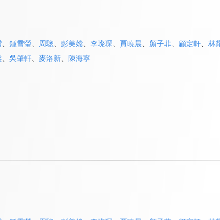
雪
、
鍾雪瑩
、
周驄
、
彭美嫦
、
李璨琛
、
賈曉晨
、
顏子菲
、
顧定軒
、
林
鋈
、
吳肇軒
、
麥洛新
、
陳海寧