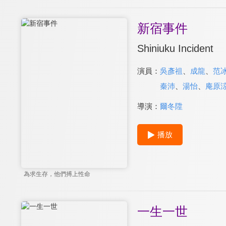
新宿事件
Shiniuku Incident
演員：
吳彥祖
、
成龍
、
范
秦沛
、
湯怡
、
庵原
導演：
爾冬陞
播放
為求生存，他們搏上性命
一生一世