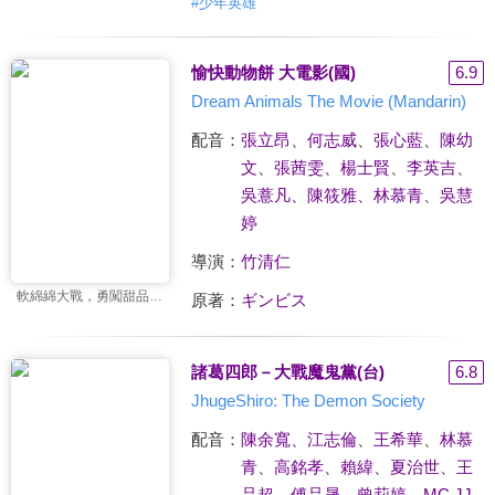
#
少年英雄
愉快動物餅 大電影(國)
6.9
Dream Animals The Movie (Mandarin)
配音：
張立昂
、
何志威
、
張心藍
、
陳幼
文
、
張茜雯
、
楊士賢
、
李英吉
、
吳薏凡
、
陳筱雅
、
林慕青
、
吳慧
婷
導演：
竹清仁
軟綿綿大戰，勇闖甜品國！
原著：
ギンビス
諸葛四郎－大戰魔鬼黨(台)
6.8
JhugeShiro: The Demon Society
配音：
陳余寬
、
江志倫
、
王希華
、
林慕
青
、
高銘孝
、
賴緯
、
夏治世
、
王
品超
、
傅品晟
、
曾莉婷
、
MC JJ