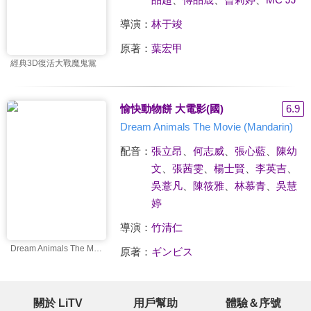
導演：
林于竣
原著：
葉宏甲
經典3D復活大戰魔鬼黨
愉快動物餅 大電影(國)
6.9
Dream Animals The Movie (Mandarin)
配音：
張立昂
、
何志威
、
張心藍
、
陳幼
文
、
張茜雯
、
楊士賢
、
李英吉
、
吳薏凡
、
陳筱雅
、
林慕青
、
吳慧
婷
導演：
竹清仁
Dream Animals The Movie (Mandarin)
原著：
ギンビス
關於 LiTV
用戶幫助
體驗＆序號