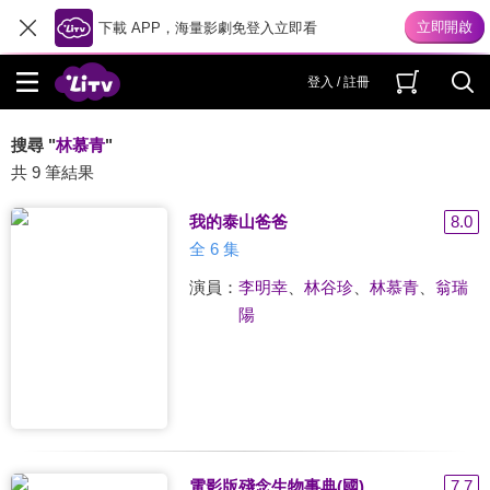
下載 APP，海量影劇免登入立即看
登入 / 註冊
搜尋 "
林慕青
"
共 9 筆結果
我的泰山爸爸
8.0
全 6 集
演員：
李明幸
、
林谷珍
、
林慕青
、
翁瑞
陽
電影版殘念生物事典(國)
7.7