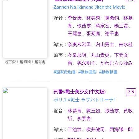
Zannen Na Ikimono Jiten the Movie
配音：
李景唐
、
林美秀
、
陳彥鈞
、
林慕
青
、
張茜雯
、
萬家宏
、
楊士賢
、
王麗惠
、
張棻庭
、
謝千惠
導演：
奈奧米岩田
、
內山勇士
、
由水桂
原著：
今泉忠明
、
丸山貴史
、
下間文
超可愛！超胡鬧！超有趣
惠
、
德永明子
、
かわむらふゆみ
#
闔家歡動畫
#
動物電影
#
動物動畫
刑警x戰士美少女(中文版)
7.5
ポリス×戦士 ラブパトリーナ!
配音：
林慕青
、
陳玉如
、
張茜雯
、
黃牧
祈
、
李景唐
導演：
三池崇
、
横井健司、西海謙一郎