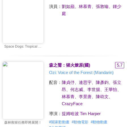
演員：
劉如蘋
、
林慕青
、
張敦喻
、
鍾少
庭
Space Dogs: Tropical Adventure
森之聲：猩火燎原(國)
5.7
Ozi: Voice of the Forest (Mandarin)
配音：
陳貞伃
、
連思宇
、
陳彥鈞
、
張立
昂
、
何志威
、
李世揚
、
王華怡
、
林慕青
、
李景唐
、
陳幼文
、
CrazyFace
導演：
提姆哈波 Tim Harper
#
闔家歡動畫
#
動物電影
#
動物動畫
森林救猩任務即將展開！