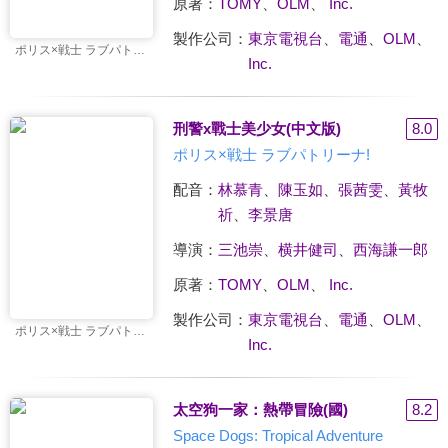
原著：
TOMY
、
OLM
、
Inc.
製作公司：
東京電視台
、
電通
、
OLM
、
ポリス×戦士 ラブパトリーナ!
Inc.
刑警x戰士美少女(中文版)
8.0
ポリス×戦士 ラブパトリーナ!
配音：
林慕青
、
陳玉如
、
張茜雯
、
黃牧
祈
、
李景唐
導演：
三池崇
、
横井健司、西海謙一郎
原著：
TOMY
、
OLM
、
Inc.
製作公司：
東京電視台
、
電通
、
OLM
、
ポリス×戦士 ラブパトリーナ!
Inc.
太空狗一家：熱帶冒險(國)
8.2
Space Dogs: Tropical Adventure