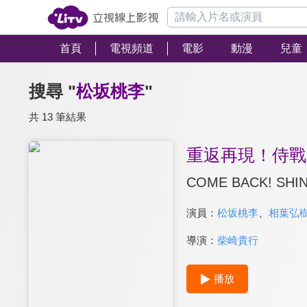
首頁
電視頻道
電影
動漫
兒童
搜尋 "
松坂桃李
"
共 13 筆結果
重返再現！侍戰
COME BACK! SHI
演員：
松坂桃李
、
相葉弘
導演：
柴崎貴行
播放