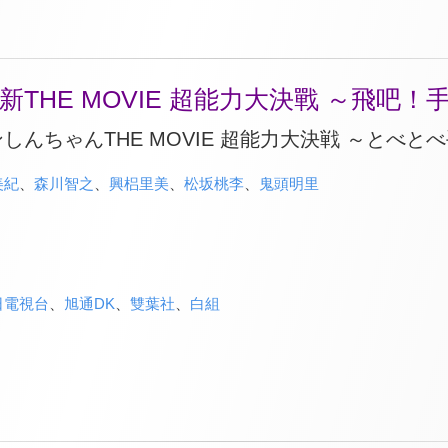
THE MOVIE 超能力大決戰 ～飛吧！
しんちゃんTHE MOVIE 超能力大決戦 ～とべと
美紀
、
森川智之
、
興梠里美
、
松坂桃李
、
鬼頭明里
日電視台
、
旭通DK
、
雙葉社
、
白組