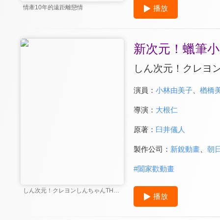
播放
情牽10年的遠距離戀情
新次元！蠟筆小新
しん次元！クレヨン
演員：
小林由美子
、
楢橋
導演：
大根仁
原著：
臼井儀人
製作公司：
新銳動畫
、
朝
#
闔家歡動畫
しん次元！クレヨンしんちゃんTHE MOVIE 超能力大決戦 ～とべとべ手巻き寿司～
播放