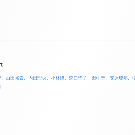
t
李
、
山田裕貴
、
內田理央
、
小林隆
、
森口瑤子
、
田中圭
、
安原琉那
、
臣