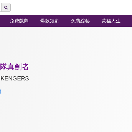
免費戲劇
爆款短劇
免費綜藝
蒙福人生
隊真劍者
NKENGERS
樹