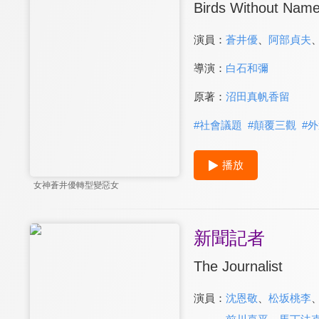
Birds Without Nam
演員：
蒼井優
、
阿部貞夫
導演：
白石和彌
原著：
沼田真帆香留
#
社會議題
#
顛覆三觀
#
外
播放
女神蒼井優轉型變惡女
新聞記者
The Journalist
演員：
沈恩敬
、
松坂桃李