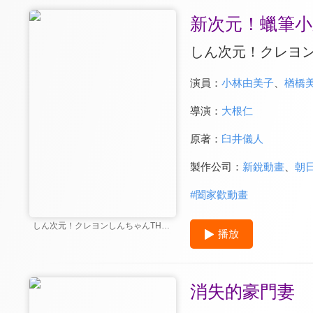
新次元！蠟筆小新
しん次元！クレヨン
演員：
小林由美子
、
楢橋
導演：
大根仁
原著：
臼井儀人
製作公司：
新銳動畫
、
朝
#
闔家歡動畫
しん次元！クレヨンしんちゃんTHE MOVIE 超能力大決戦 ～とべとべ手巻き寿司～
播放
消失的豪門妻