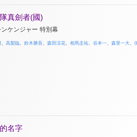
隊真劍者(國)
ンケンジャー 特別幕
樹
、
高梨臨
、
鈴木勝吾
、
森田涼花
、
相馬圭祐
、
谷本一
、
森里一大
、
的名字