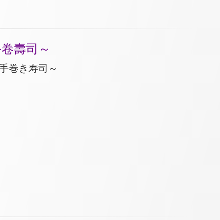
手卷壽司～
べ手巻き寿司～