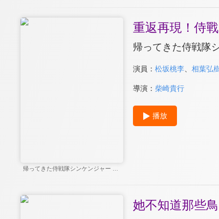
重返再現！侍戰
帰ってきた侍戦隊シ
演員：
松坂桃李
、
相葉弘
導演：
柴崎貴行
播放
帰ってきた侍戦隊シンケンジャー 特別幕
她不知道那些鳥