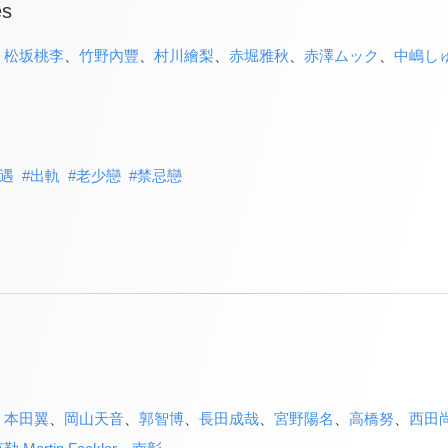
es
、
松坂桃李
、
竹野內豐
、
村川繪梨
、
赤堀雅秋
、
赤澤ムック
、
中嶋し
遇
#
出軌
#
老少戀
#
禁忌戀
、
本田翼
、
岡山天音
、
郭智博
、
長田成哉
、
宮野陽名
、
高橋努
、
西田