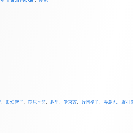
Martin Fackler
、
南彰
李
、
田畑智子
、
藤原季節
、
趣里
、
伊東蒼
、
片岡禮子
、
寺島忍
、
野村