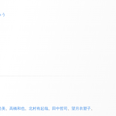
ゅう
尚美
、
高橋和也
、
北村有起哉
、
田中哲司
、
望月衣塑子
、