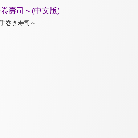
手卷壽司～(中文版)
べ手巻き寿司～