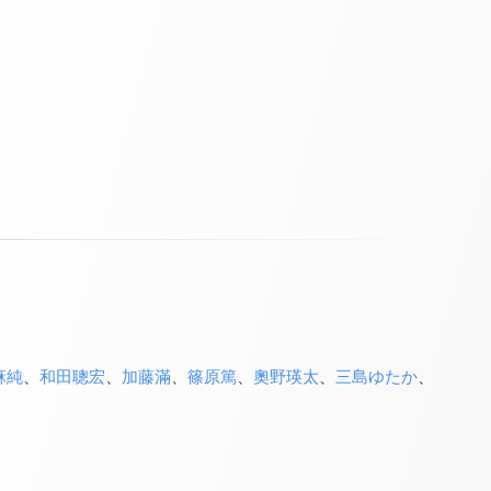
麻純
、
和田聰宏
、
加藤滿
、
篠原篤
、
奧野瑛太
、
三島ゆたか
、