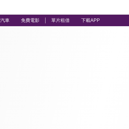
汽車
免費電影
單片租借
下載APP