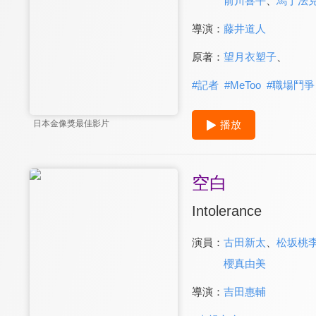
前川喜平
、
馬丁法克勒 
導演：
藤井道人
原著：
望月衣塑子
、
#
記者
#
MeToo
#
職場鬥爭
播放
日本金像獎最佳影片
空白
Intolerance
演員：
古田新太
、
松坂桃
櫻真由美
導演：
吉田惠輔