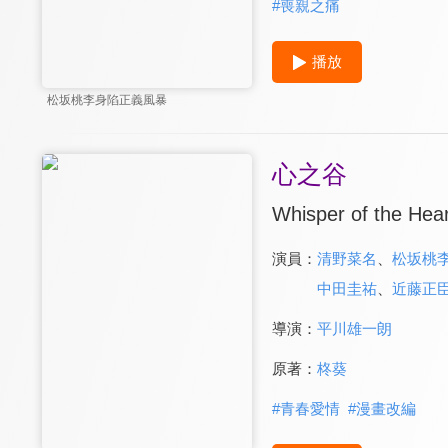
#
喪親之痛
播放
松坂桃李身陷正義風暴
心之谷
Whisper of the Hear
演員：
清野菜名
、
松坂桃
中田圭祐
、
近藤正
導演：
平川雄一朗
原著：
柊葵
#
青春愛情
#
漫畫改編