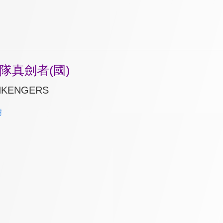
隊真劍者(國)
NKENGERS
樹