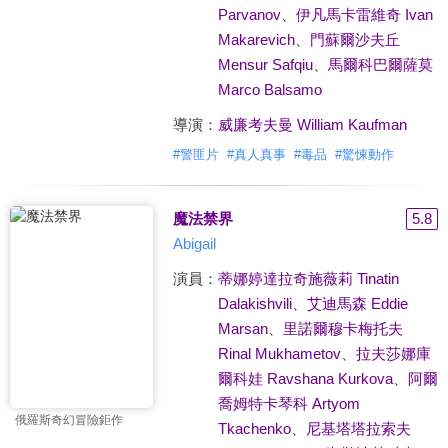
Parvanov
、
伊凡馬卡雷維奇 Ivan
Makarevich
、
門蘇爾沙夫丘
Mensur Safqiu
、
馬爾科巴爾薩莫
Marco Balsamo
導演：
威廉考夫曼 William Kaufman
#
警匪片
#
真人真事
#
毒品
#
驚悚動作
魔法禁界
5.8
Abigail
演員：
蒂娜婷達拉奇施薇莉 Tinatin
Dalakishvili
、
艾迪馬森 Eddie
Marsan
、
里諾爾穆卡梅托夫
Rinal Mukhametov
、
拉夫莎娜庫
爾科娃 Ravshana Kurkova
、
阿爾
喬姆特卡琴科 Artyom
俄羅斯奇幻冒險鉅作
Tkachenko
、
尼基塔塔拉索夫