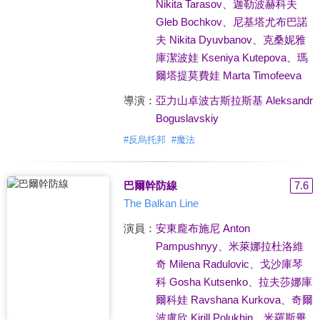
Nikita Tarasov
、
迦勒波赫科夫
Gleb Bochkov
、
尼基塔尤布巴諾
夫 Nikita Dyuvbanov
、
克桑妮雅
庫潔波娃 Kseniya Kutepova
、
瑪
爾塔提莫費娃 Marta Timofeeva
導演：
亞力山卓波古斯拉斯基 Aleksandr
Boguslavskiy
#
反烏托邦
#
魔法
巴爾幹防線
7.6
The Balkan Line
演員：
安東龐布施尼 Anton
Pampushnyy
、
米萊娜拉杜洛維
奇 Milena Radulovic
、
戈沙庫琴
科 Gosha Kutsenko
、
拉夫莎娜庫
爾科娃 Ravshana Kurkova
、
奇爾
波盧欣 Kirill Polukhin
、
米羅斯畢