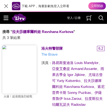
下載 APP，海量影劇免登入立即看
登入 / 註冊
搜尋 "
拉夫莎娜庫爾科娃 Ravshana Kurkova
"
共 3 筆結果
浴火特警部隊
6.2
The Brave
演員：
路易斯曼迪洛 Louis Mandylor
、
亞曼艾桑提 Armand Assante
、
雨
果吉季金 Igor Jijikine
、
尤瑞古曾
可 Yuriy Kutsenko
、
拉夫莎娜庫
爾科娃 Ravshana Kurkova
、
索尼
普齊卡斯 Sonny Puzikas
、
伊薩
火爆！超過癮激烈槍戰
查魯伊 Issa Zaroui
、
拉度斯拉夫
珀爾瓦諾夫 Radoslav