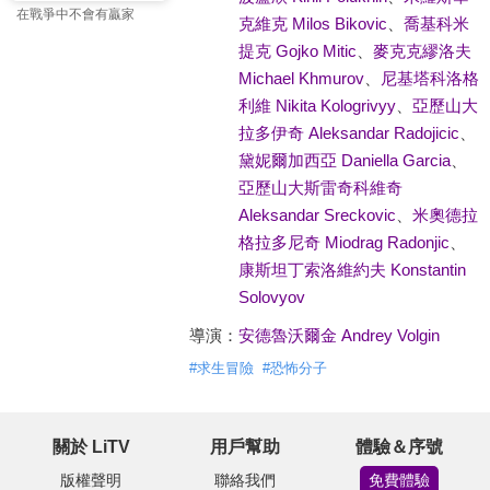
在戰爭中不會有贏家
克維克 Milos Bikovic
、
喬基科米
提克 Gojko Mitic
、
麥克克繆洛夫
Michael Khmurov
、
尼基塔科洛格
利維 Nikita Kologrivyy
、
亞歷山大
拉多伊奇 Aleksandar Radojicic
、
黛妮爾加西亞 Daniella Garcia
、
亞歷山大斯雷奇科維奇
Aleksandar Sreckovic
、
米奧德拉
格拉多尼奇 Miodrag Radonjic
、
康斯坦丁索洛維約夫 Konstantin
Solovyov
導演：
安德魯沃爾金 Andrey Volgin
#
求生冒險
#
恐怖分子
關於 LiTV
用戶幫助
體驗＆序號
版權聲明
聯絡我們
免費體驗