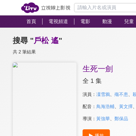
首頁
電視頻道
電影
動漫
兒童
搜尋 "
戶松 遙
"
共 2 筆結果
生死一劍
全 1 集
演員：
凜雪鴉
、
殤不患
、
配音：
鳥海浩輔
、
黃文擇
導演：
黃強華
、
鄭保品
播放