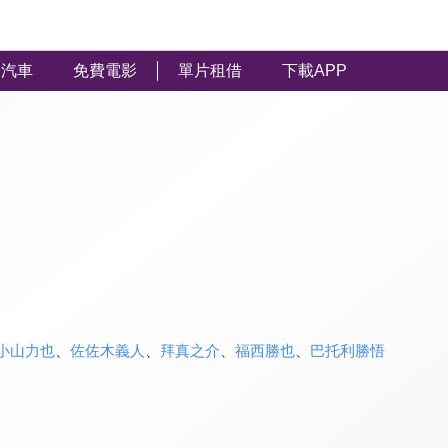
汽車
免費電影
單片租借
下載APP
小山力也
、
佐佐木義人
、
拜真之介
、
福西勝也
、
巴托利勝悟