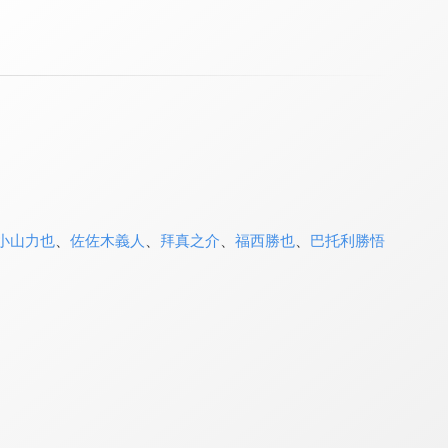
小山力也
、
佐佐木義人
、
拜真之介
、
福西勝也
、
巴托利勝悟