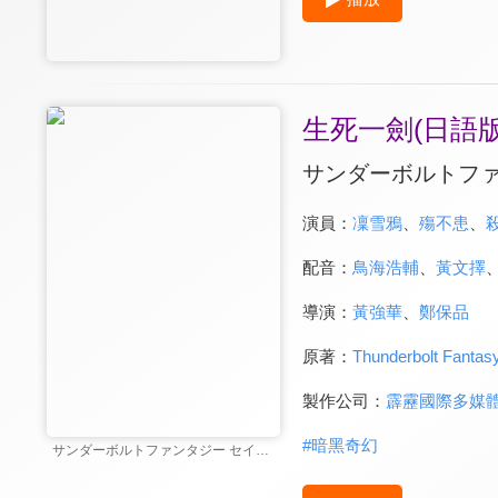
生死一劍(日語版
サンダーボルトファ
演員：
凜雪鴉
、
殤不患
、
配音：
鳥海浩輔
、
黃文擇
導演：
黃強華
、
鄭保品
原著：
Thunderbolt Fantasy
製作公司：
霹靂國際多媒
#
暗黑奇幻
サンダーボルトファンタジー セイシイッケン