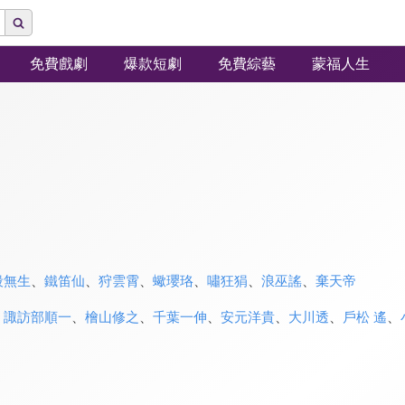
免費戲劇
爆款短劇
免費綜藝
蒙福人生
殺無生
、
鐵笛仙
、
狩雲霄
、
蠍瓔珞
、
嘯狂狷
、
浪巫謠
、
棄天帝
、
諏訪部順一
、
檜山修之
、
千葉一伸
、
安元洋貴
、
大川透
、
戶松 遙
、