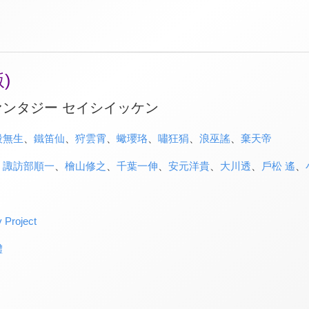
)
ンタジー セイシイッケン
殺無生
、
鐵笛仙
、
狩雲霄
、
蠍瓔珞
、
嘯狂狷
、
浪巫謠
、
棄天帝
、
諏訪部順一
、
檜山修之
、
千葉一伸
、
安元洋貴
、
大川透
、
戶松 遙
、
 Project
體