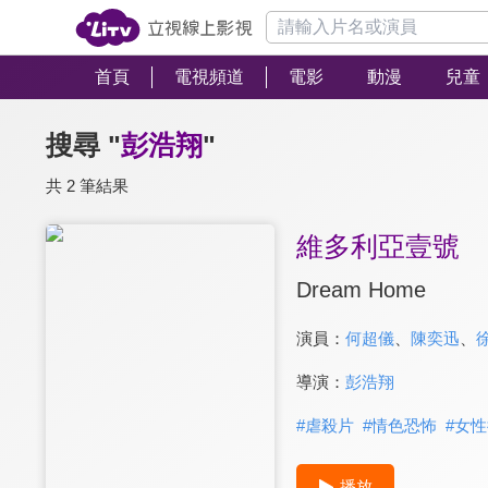
首頁
電視頻道
電影
動漫
兒童
搜尋 "
彭浩翔
"
共 2 筆結果
維多利亞壹號
Dream Home
演員：
何超儀
、
陳奕迅
、
導演：
彭浩翔
#
虐殺片
#
情色恐怖
#
女性
播放