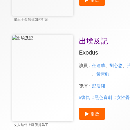
賭王千金教你如何打房
出埃及記
Exodus
演員：
任達華
、
劉心悠
、
、
黃素歡
導演：
彭浩翔
#
復仇
#
黑色喜劇
#
女性覺
播放
女人結伴上廁所是為了…