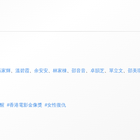
張家輝
、
溫碧霞
、
余安安
、
林家棟
、
邵音音
、
卓韻芝
、
單立文
、
邵美
醒
#
香港電影金像獎
#
女性復仇