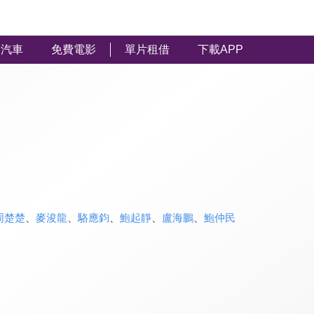
汽車
免費電影
單片租借
下載APP
周楚楚
、
麥浚龍
、
駱應鈞
、
鮑起靜
、
盧海鵬
、
鮑仲民