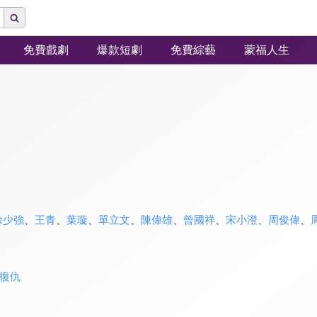
免費戲劇
爆款短劇
免費綜藝
蒙福人生
徐少強
、
王青
、
葉璇
、
單立文
、
陳偉雄
、
曾國祥
、
宋小澄
、
周俊偉
、
復仇