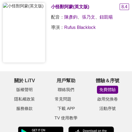
小怪獸阿蒙(英文版)
8.4
配音：
陳彥鈞
、
張乃文
、
鈕凱暘
導演：
Rufus Blacklock
關於 LiTV
用戶幫助
體驗＆序號
版權聲明
聯絡我們
免費體驗
隱私權政策
常見問題
啟用兌換卷
服務條款
下載 APP
活動序號
TV 使用教學