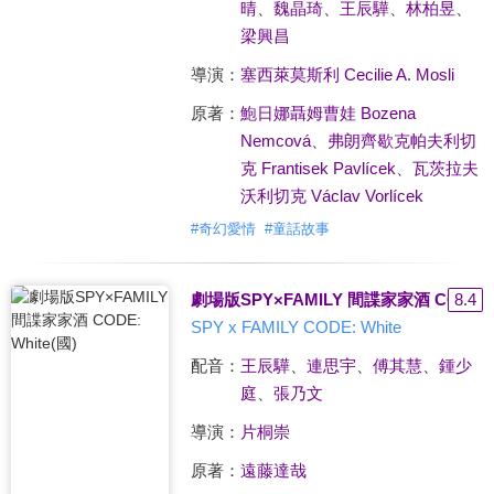
晴
、
魏晶琦
、
王辰驊
、
林柏昱
、
梁興昌
導演：
塞西萊莫斯利 Cecilie A. Mosli
原著：
鮑日娜聶姆曹娃 Bozena
Nemcová
、
弗朗齊歇克帕夫利切
克 Frantisek Pavlícek
、
瓦茨拉夫
沃利切克 Václav Vorlícek
#
奇幻愛情
#
童話故事
劇場版SPY×FAMILY 間諜家家酒 CODE: W
8.4
SPY x FAMILY CODE: White
配音：
王辰驊
、
連思宇
、
傅其慧
、
鍾少
庭
、
張乃文
導演：
片桐崇
原著：
遠藤達哉