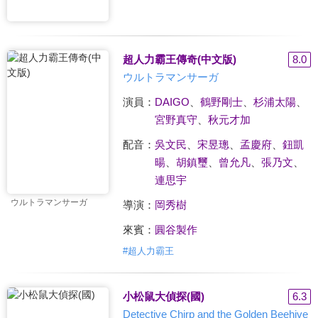
超人力霸王傳奇(中文版)
8.0
ウルトラマンサーガ
演員：
DAIGO
、
鶴野剛士
、
杉浦太陽
、
宮野真守
、
秋元才加
配音：
吳文民
、
宋昱璁
、
孟慶府
、
鈕凱
暘
、
胡鎮璽
、
曾允凡
、
張乃文
、
連思宇
ウルトラマンサーガ
導演：
岡秀樹
來賓：
圓谷製作
#
超人力霸王
小松鼠大偵探(國)
6.3
Detective Chirp and the Golden Beehive