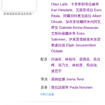
Olavi Lahti
、
卡里希耶塔拉赫蒂
Kari Hietalahti
、
艾羅里塔拉 Eero
跟著超級鼠寶成為英雄！
Ritala
、
阿爾貝特奧克薩拉 Albert
Oksala
、
加布里埃爾阿米內阿瓦
齊安 Gabriele Amine Ahwazian
、
艾斯科薩爾米寧 Esko
Salminen
、
伊萊賈傑蘇塞米洛雷
奧盧拉德 Elijah Jesusemilore
Olulade
配音：
邱涵菲
、
林筱玲
、
梁興昌
、
吳佳
樺
、
張乃文
、
林柏昱
、
馬伯強
、
連思宇
導演：
裘納提娜 Joona Tena
原著：
寶拉諾羅寧 Paula Noronen
#
奇幻喜劇