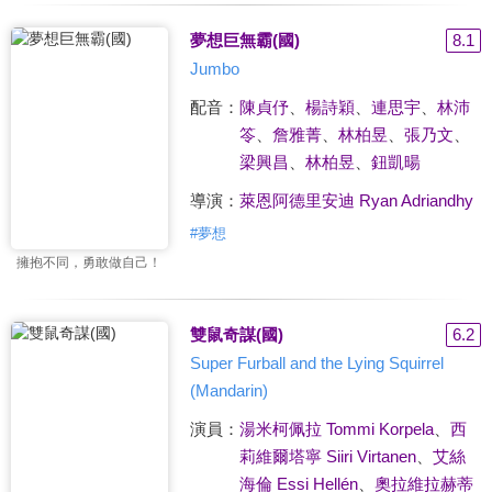
夢想巨無霸(國)
8.1
Jumbo
配音：
陳貞伃
、
楊詩穎
、
連思宇
、
林沛
笭
、
詹雅菁
、
林柏昱
、
張乃文
、
梁興昌
、
林柏昱
、
鈕凱暘
導演：
萊恩阿德里安迪 Ryan Adriandhy
#
夢想
擁抱不同，勇敢做自己！
雙鼠奇謀(國)
6.2
Super Furball and the Lying Squirrel
(Mandarin)
演員：
湯米柯佩拉 Tommi Korpela
、
西
莉維爾塔寧 Siiri Virtanen
、
艾絲
海倫 Essi Hellén
、
奧拉維拉赫蒂