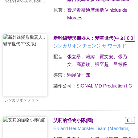
Noah's Ark - A Musical Adventure (Mandarin)
原著：
費尼希斯迪摩賴斯 Vinicius de
Moraes
新幹線變形機器人：變革世代(中文版)
8.3
シンカリオン チェンジ ザ ワールド
配音：
張立昂
、
賴緯
、
賈文安
、
張乃
文
、
高嘉鎂
、
張至超
、
呂筱薇
導演：
駒屋健一郎
製作公司：
SIGNAL.MD Production I.G
シンカリオン チェンジ ザ ワールド
艾莉的怪物小隊(國)
6.1
Elli and Her Monster Team (Mandarin)