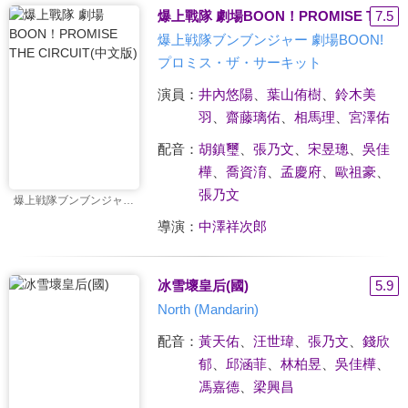
爆上戰隊 劇場BOON！PROMISE THE CI
7.5
爆上戦隊ブンブンジャー 劇場BOON!
プロミス・ザ・サーキット
演員：
井內悠陽
、
葉山侑樹
、
鈴木美
羽
、
齋藤璃佑
、
相馬理
、
宮澤佑
配音：
胡鎮璽
、
張乃文
、
宋昱璁
、
吳佳
樺
、
喬資淯
、
孟慶府
、
歐祖豪
、
張乃文
爆上戦隊ブンブンジャー 劇場BOON! プロミス・ザ・サーキット
導演：
中澤祥次郎
冰雪壞皇后(國)
5.9
North (Mandarin)
配音：
黃天佑
、
汪世瑋
、
張乃文
、
錢欣
郁
、
邱涵菲
、
林柏昱
、
吳佳樺
、
馮嘉德
、
梁興昌