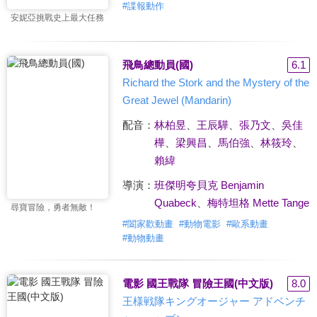
#
諜報動作
安妮亞挑戰史上最大任務
飛鳥總動員(國)
6.1
Richard the Stork and the Mystery of the
Great Jewel (Mandarin)
配音：
林柏昱
、
王辰驊
、
張乃文
、
吳佳
樺
、
梁興昌
、
馬伯強
、
林筱玲
、
賴緯
導演：
班傑明夸貝克 Benjamin
Quabeck
、
梅特坦格 Mette Tange
尋寶冒險，勇者無敵！
#
闔家歡動畫
#
動物電影
#
歐系動畫
#
動物動畫
電影 國王戰隊 冒險王國(中文版)
8.0
王様戦隊キングオージャー アドベンチ