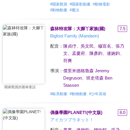
#
闔家觀賞
#
闔家歡動畫
#
動物電影
#
動物動畫
#
魔法
森林特攻隊：大腳丫家族(國)
7.5
Bigfoot Family (Mandarin)
配音：
陳貞伃
、
吳文民
、
穆宣名
、
張乃
文
、
孟慶府
、
陳彥鈞
、
連婉鈞
、
符爽
導演：
傑里米德格魯森 Jeremy
Degruson
、
班史塔森 Ben
Stassen
闔家觀賞的叢林童話
#
歐系動畫
#
動物動畫
#
少年英雄
偶像學園PLANET!(中文版)
8.0
アイカツプラネット！
配音：
萬萬
、
連婉鈞
、
錢欣郁
、
張乃