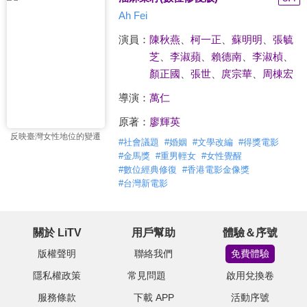
Ah Fei
演員：
陳秋燕
、
柯一正
、
蘇明明
、
張毓
芝
、
李淑蘋
、
賴德南
、
李淑楨
、
顏正國
、
張世
、
庹宗華
、
周棟宏
導演：
萬仁
原著：
廖輝英
反映臺灣女性地位的變遷
#
社會議題
#
婚姻
#
文學改編
#
得獎電影
#
金馬獎
#
重男輕女
#
女性覺醒
#
數位經典修復
#
香港電影金像獎
#
台灣新電影
關於 LiTV
用戶幫助
體驗＆序號
版權聲明
聯絡我們
免費體驗
隱私權政策
常見問題
啟用兌換卷
服務條款
下載 APP
活動序號