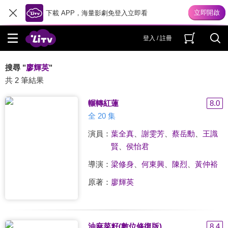
下載 APP，海量影劇免登入立即看
登入 / 註冊
搜尋 "
廖輝英
"
共 2 筆結果
輾轉紅蓮
8.0
全 20 集
演員：
葉全真
、
謝雯芳
、
蔡岳勳
、
王識
賢
、
侯怡君
導演：
梁修身
、
何東興
、
陳烈
、
黃仲裕
原著：
廖輝英
油麻菜籽(數位修復版)
8.4