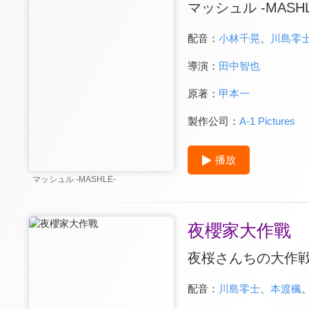
マッシュル -MASHL
配音：
小林千晃
、
川島零
導演：
田中智也
原著：
甲本一
製作公司：
A-1 Pictures
播放
マッシュル -MASHLE-
夜櫻家大作戰
夜桜さんちの大作
配音：
川島零士
、
本渡楓