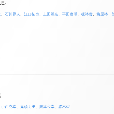
E-
士
、
石川界人
、
江口拓也
、
上田麗奈
、
平田廣明
、
梶裕貴
、
梅原裕一
戦
、
小西克幸
、
鬼頭明里
、
興津和幸
、
悠木碧