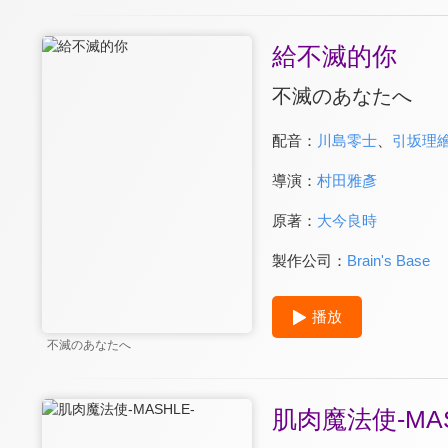
給不滅的你
不滅のあなたへ
配音：
川島零士
、
引坂理
導演：
村田雅彥
原著：
大今良時
製作公司：
Brain's Base
播放
不滅のあなたへ
肌肉魔法使-MAS