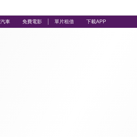
汽車
免費電影
單片租借
下載APP