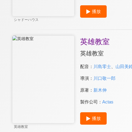
播放
シャドーハウス
英雄教室
英雄教室
配音：
川島零士
、
山田美
導演：
川口敬一郎
原著：
新木伸
製作公司：
Actas
播放
英雄教室