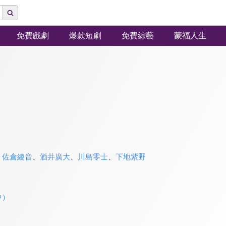
免費戲劇
爆款短劇
免費綜藝
蒙福人生
、
佐倉綾音
、
酒井廣大
、
川島零士
、
下地紫野
ウ）