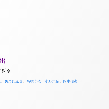
出
すぎる
士
、
矢野妃菜喜
、
高橋李依
、
小野大輔
、
岡本信彦