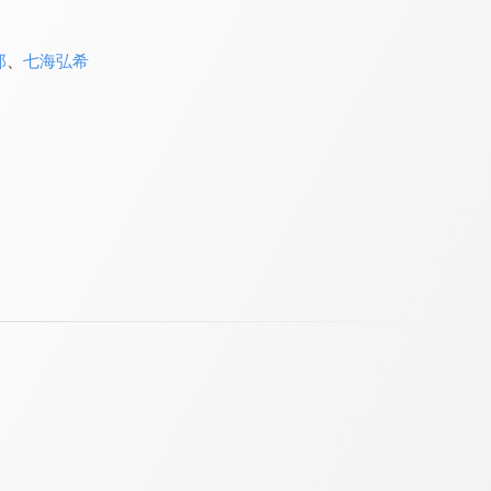
郎
、
七海弘希