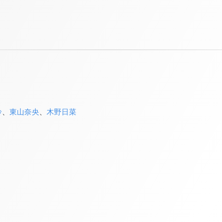
鈴
、
東山奈央
、
木野日菜