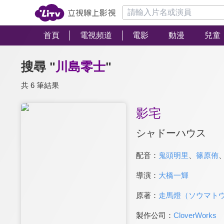
首頁
電視頻道
電影
動漫
兒童
搜尋 "
川島零士
"
共 6 筆結果
影宅
シャドーハウス
配音：
鬼頭明里
、
篠原侑
導演：
大橋一輝
原著：
走馬燈（ソウマト
製作公司：
CloverWorks