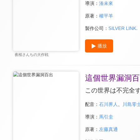
導演：
湊未來
原著：
權平羊
製作公司：
SILVER LINK.
播放
夜桜さんちの大作戦
這個世界漏洞百
この世界は不完全
配音：
石川界人
、
川島零
導演：
馬引圭
原著：
左藤真通