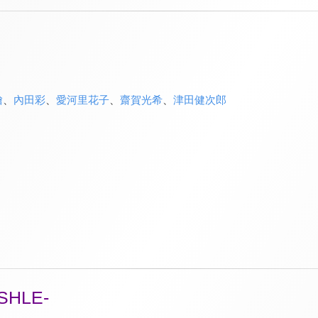
繪
、
內田彩
、
愛河里花子
、
齋賀光希
、
津田健次郎
HLE-