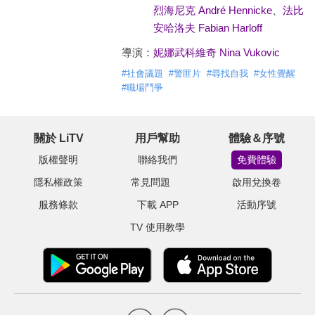
烈海尼克 André Hennicke
、
法比
安哈洛夫 Fabian Harloff
導演：
妮娜武科維奇 Nina Vukovic
#
社會議題
#
警匪片
#
尋找自我
#
女性覺醒
#
職場鬥爭
關於 LiTV
用戶幫助
體驗＆序號
版權聲明
聯絡我們
免費體驗
隱私權政策
常見問題
啟用兌換卷
服務條款
下載 APP
活動序號
TV 使用教學