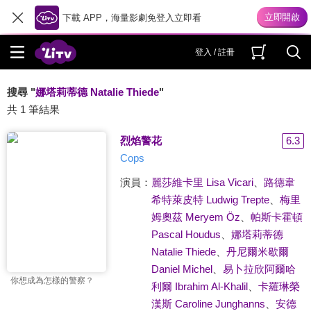
下載 APP，海量影劇免登入立即看
登入 / 註冊
搜尋 "
娜塔莉蒂德 Natalie Thiede
"
共 1 筆結果
烈焰警花
6.3
Cops
演員：
麗莎維卡里 Lisa Vicari
、
路德韋
希特萊皮特 Ludwig Trepte
、
梅里
姆奧茲 Meryem Öz
、
帕斯卡霍頓
Pascal Houdus
、
娜塔莉蒂德
Natalie Thiede
、
丹尼爾米歇爾
Daniel Michel
、
易卜拉欣阿爾哈
你想成為怎樣的警察？
利爾 Ibrahim Al-Khalil
、
卡羅琳榮
漢斯 Caroline Junghanns
、
安德