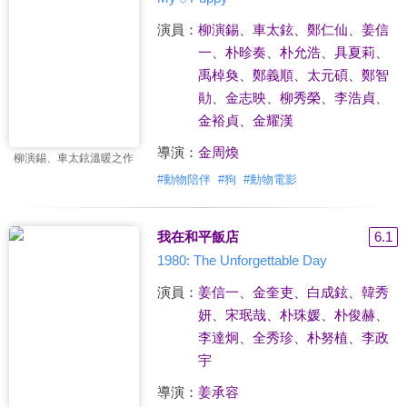
演員：
柳演錫
、
車太鉉
、
鄭仁仙
、
姜信
一
、
朴昣奏
、
朴允浩
、
具夏莉
、
禹棹奐
、
鄭義順
、
太元碩
、
鄭智
勛
、
金志映
、
柳秀榮
、
李浩貞
、
金裕貞
、
金耀漢
導演：
金周煥
柳演錫、車太鉉溫暖之作
#
動物陪伴
#
狗
#
動物電影
我在和平飯店
6.1
1980: The Unforgettable Day
演員：
姜信一
、
金奎吏
、
白成鉉
、
韓秀
妍
、
宋珉哉
、
朴珠媛
、
朴俊赫
、
李達炯
、
全秀珍
、
朴努植
、
李政
宇
導演：
姜承容