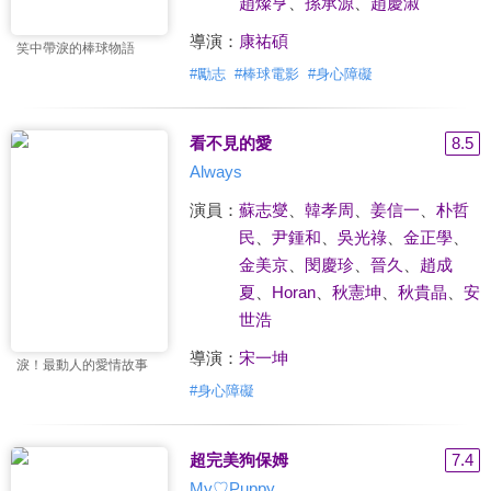
趙燦亨
、
孫承源
、
趙慶淑
導演：
康祐碩
笑中帶淚的棒球物語
#
勵志
#
棒球電影
#
身心障礙
看不見的愛
8.5
Always
演員：
蘇志燮
、
韓孝周
、
姜信一
、
朴哲
民
、
尹鍾和
、
吳光祿
、
金正學
、
金美京
、
閔慶珍
、
晉久
、
趙成
夏
、
Horan
、
秋憲坤
、
秋貴晶
、
安
世浩
導演：
宋一坤
淚！最動人的愛情故事
#
身心障礙
超完美狗保姆
7.4
My♡Puppy