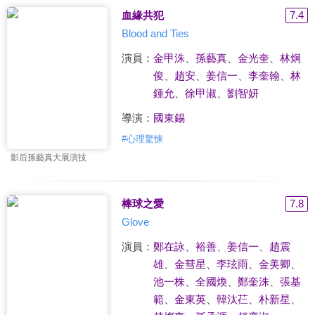
血緣共犯
7.4
Blood and Ties
演員：
金甲洙
、
孫藝真
、
金光奎
、
林炯
俊
、
趙安
、
姜信一
、
李奎翰
、
林
鍾允
、
徐甲淑
、
劉智妍
導演：
國東錫
#
心理驚悚
影后孫藝真大展演技
棒球之愛
7.8
Glove
演員：
鄭在詠
、
裕善
、
姜信一
、
趙震
雄
、
金彗星
、
李玹雨
、
金美卿
、
池一株
、
全國煥
、
鄭奎洙
、
張基
範
、
金東英
、
韓汰芢
、
朴新星
、