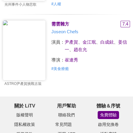
#
人權
光州事件小人物悲歌
需雲雜方
7.4
Joseon Chefs
演員：
尹產賀
、
金江珉
、
白成鉉
、
姜信
一
、
趙在允
導演：
崔連秀
#
美食療癒
ASTRO尹產賀挑戰古裝
關於 LiTV
用戶幫助
體驗＆序號
版權聲明
聯絡我們
免費體驗
隱私權政策
常見問題
啟用兌換卷