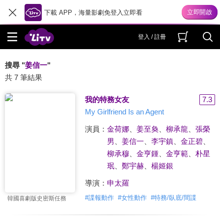
下載 APP，海量影劇免登入立即看
登入 / 註冊
搜尋 "
姜信一
"
共 7 筆結果
我的特務女友
7.3
My Girlfriend Is an Agent
演員：
金荷娜
、
姜至奐
、
柳承龍
、
張榮
男
、
姜信一
、
李宇鎮
、
金正碧
、
柳承穆
、
金亨鍾
、
金亨範
、
朴星
珉
、
鄭宇赫
、
楊姬銀
導演：
申太羅
#
諜報動作
#
女性動作
#
特務/臥底/間諜
韓國喜劇版史密斯任務