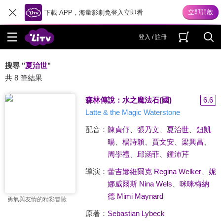
下載 APP，海量影劇免登入立即看
登入 / 註冊
搜尋 "
夏治世
"
共 8 筆結果
森林傳說：水之魔法石(國)
6.6
Latte & the Magic Waterstone
配音：
陳貞伃
、
張乃文
、
夏治世
、
鈕凱
暘
、
楊詩穎
、
賈文安
、
梁興昌
、
周學禮
、
邱涵菲
、
鍾沛芹
導演：
蕾吉娜維爾克 Regina Welker
、
妮
娜威爾斯 Nina Wels
、
咪咪梅納
德 Mimi Maynard
勇氣與友情的精彩冒險
原著：
Sebastian Lybeck