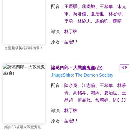
配音：
王辰驊
、
蔣鐵城
、
王希華
、
宋克
軍
、
吳姍儒
、
夏治世
、
林谷珍
、
李勇
、
林協忠
、
馬伯強
、
薛晴
導演：
林于竣
原著：
葉宏甲
台漫超級英雄四郎出擊！
諸葛四郎－大戰魔鬼黨(台)
6.8
JhugeShiro: The Demon Society
配音：
陳余寬
、
江志倫
、
王希華
、
林慕
青
、
高銘孝
、
賴緯
、
夏治世
、
王
品超
、
傅品晟
、
曾莉婷
、
MC JJ
導演：
林于竣
原著：
葉宏甲
經典3D復活大戰魔鬼黨