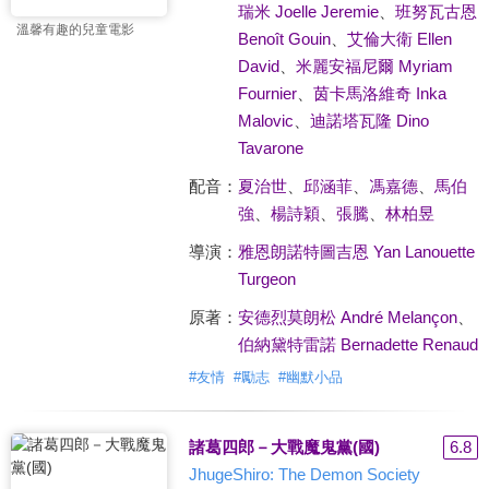
瑞米 Joelle Jeremie
、
班努瓦古恩
溫馨有趣的兒童電影
Benoît Gouin
、
艾倫大衛 Ellen
David
、
米麗安福尼爾 Myriam
Fournier
、
茵卡馬洛維奇 Inka
Malovic
、
迪諾塔瓦隆 Dino
Tavarone
配音：
夏治世
、
邱涵菲
、
馮嘉德
、
馬伯
強
、
楊詩穎
、
張騰
、
林柏昱
導演：
雅恩朗諾特圖吉恩 Yan Lanouette
Turgeon
原著：
安德烈莫朗松 André Melançon
、
伯納黛特雷諾 Bernadette Renaud
#
友情
#
勵志
#
幽默小品
諸葛四郎－大戰魔鬼黨(國)
6.8
JhugeShiro: The Demon Society