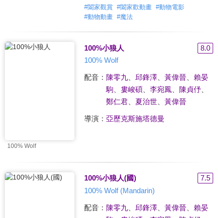
#
闔家觀賞
#
闔家歡動畫
#
動物電影
#
動物動畫
#
魔法
100%小狼人
8.0
100% Wolf
配音：
陳零九
、
邱鋒澤
、
黃偉晉
、
賴晏
駒
、
婁峻碩
、
李宛鳳
、
陳貞伃
、
鄭仁君
、
夏治世
、
黃偉晉
導演：
亞歷克斯施塔德曼
100% Wolf
100%小狼人(國)
7.5
100% Wolf (Mandarin)
配音：
陳零九
、
邱鋒澤
、
黃偉晉
、
賴晏