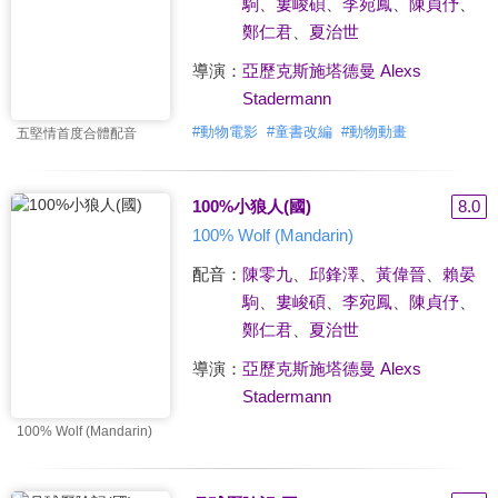
駒
、
婁峻碩
、
李宛鳳
、
陳貞伃
、
鄭仁君
、
夏治世
導演：
亞歷克斯施塔德曼 Alexs
Stadermann
#
動物電影
#
童書改編
#
動物動畫
五堅情首度合體配音
100%小狼人(國)
8.0
100% Wolf (Mandarin)
配音：
陳零九
、
邱鋒澤
、
黃偉晉
、
賴晏
駒
、
婁峻碩
、
李宛鳳
、
陳貞伃
、
鄭仁君
、
夏治世
導演：
亞歷克斯施塔德曼 Alexs
Stadermann
100% Wolf (Mandarin)