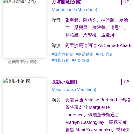
月球歷險記(國)
6.0
Moonbound (Mandarin)
配音：
張至超
、
陳幼文
、
楊詩穎
、
夏治
世
、
梁興昌
、
詹雅菁
、
連思宇
、
林柏昱
、
周學禮
、
孟慶府
導演：
阿里沙馬迪阿迪 Ali Samadi Ahadi
#
闔家歡動畫
#
歐系動畫
#
科幻喜劇
#
救援行動
#
奇幻冒險
一起勇闖月球大冒險～
臭鼬小姐(國)
7.6
Miss Boots (Mandarin)
演員：
安端貝通 Antoine Bertrand
、
瑪格
麗特羅宏斯 Marguerite
Laurence
、
瑪麗蓮卡斯通古
Marilyn Castonguay
、
馬尼索萊
曼魯 Mani Soleymanlou
、
喬爾傑