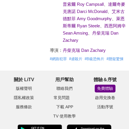
普索爾 Roy Campsall
、
達爾奇麥
克唐諾 Darci McDonald
、
艾米古
德默菲 Amy Goodmurphy
、
萊恩
斯蒂爾 Ryan Steele
、
西恩阿姆辛
Sean Amsing
、
丹柴克瑞 Dan
Zachary
導演：
丹柴克瑞 Dan Zachary
#
網路犯罪
#
虐殺片
#
B級恐怖片
#
懸疑驚悚
關於 LiTV
用戶幫助
體驗＆序號
版權聲明
聯絡我們
免費體驗
隱私權政策
常見問題
啟用兌換卷
服務條款
下載 APP
活動序號
TV 使用教學