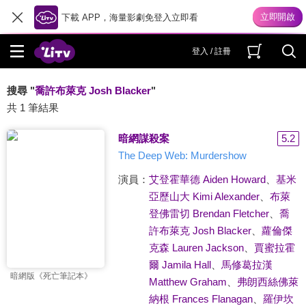
下載 APP，海量影劇免登入立即看
登入 / 註冊
搜尋 "
喬許布萊克 Josh Blacker
"
共 1 筆結果
暗網謀殺案
5.2
The Deep Web: Murdershow
演員：
艾登霍華德 Aiden Howard
、
基米
亞歷山大 Kimi Alexander
、
布萊
登佛雷切 Brendan Fletcher
、
喬
許布萊克 Josh Blacker
、
蘿倫傑
克森 Lauren Jackson
、
賈蜜拉霍
爾 Jamila Hall
、
馬修葛拉漢
暗網版《死亡筆記本》
Matthew Graham
、
弗朗西絲佛萊
納根 Frances Flanagan
、
羅伊坎