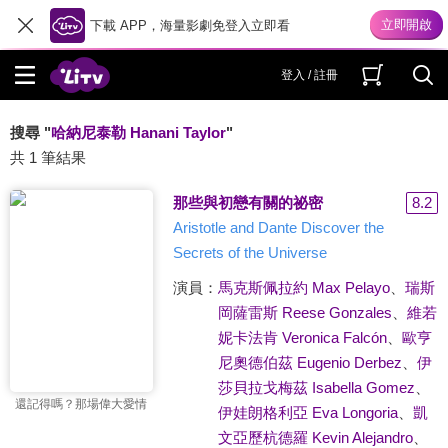
下載 APP，海量影劇免登入立即看
登入 / 註冊
搜尋 "
哈納尼泰勒 Hanani Taylor
"
共 1 筆結果
那些與初戀有關的祕密
8.2
Aristotle and Dante Discover the
Secrets of the Universe
演員：
馬克斯佩拉約 Max Pelayo
、
瑞斯
岡薩雷斯 Reese Gonzales
、
維若
妮卡法肯 Veronica Falcón
、
歐亨
尼奧德伯茲 Eugenio Derbez
、
伊
莎貝拉戈梅茲 Isabella Gomez
、
還記得嗎？那場偉大愛情
伊娃朗格利亞 Eva Longoria
、
凱
文亞歷杭德羅 Kevin Alejandro
、