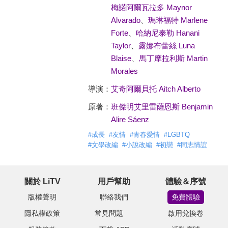
梅諾阿爾瓦拉多 Maynor
Alvarado
、
瑪琳福特 Marlene
Forte
、
哈納尼泰勒 Hanani
Taylor
、
露娜布蕾絲 Luna
Blaise
、
馬丁摩拉利斯 Martin
Morales
導演：
艾奇阿爾貝托 Aitch Alberto
原著：
班傑明艾里雷薩恩斯 Benjamin
Alire Sáenz
#
成長
#
友情
#
青春愛情
#
LGBTQ
#
文學改編
#
小說改編
#
初戀
#
同志情誼
關於 LiTV
用戶幫助
體驗＆序號
版權聲明
聯絡我們
免費體驗
隱私權政策
常見問題
啟用兌換卷