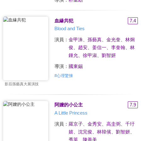
血緣共犯
7.4
Blood and Ties
演員：
金甲洙
、
孫藝真
、
金光奎
、
林炯
俊
、
趙安
、
姜信一
、
李奎翰
、
林
鍾允
、
徐甲淑
、
劉智妍
導演：
國東錫
#
心理驚悚
影后孫藝真大展演技
阿嬤的小公主
7.9
A Little Princess
演員：
羅京子
、
金秀安
、
高圭弼
、
千玗
嬉
、
沈完俊
、
林韓儐
、
劉智妍
、
秀英
、
陳善美