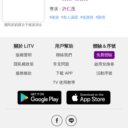
導演：
許仁茂
#
催淚
#
老人議題
#
祖孫情
#
親情
國民奶奶羅京子催淚演出
關於 LiTV
用戶幫助
體驗＆序號
版權聲明
聯絡我們
免費體驗
隱私權政策
常見問題
啟用兌換卷
服務條款
下載 APP
活動序號
TV 使用教學