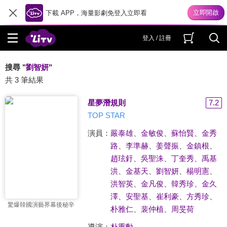
下載 APP，海量影劇免登入立即看
登入 / 註冊
搜尋 "
劉智妍
"
共 3 筆結果
星夢潛規則
7.2
TOP STAR
演員：
嚴泰雄
、
金敏俊
、
蘇怡賢
、
金秀
路
、
李準赫
、
姜聲振
、
金鎮根
、
趙玹釪
、
吳聖洙
、
丁奎秀
、
禹基
洪
、
金基天
、
劉智妍
、
楊明憲
、
洪智英
、
金凡俊
、
韓秀珍
、
金久
澤
、
安聖基
、
崔利豪
、
方秀珍
、
驚爆韓國演藝界幕後秘辛
朴雅仁
、
裴仲植
、
周旻荷
導演：
朴重勳