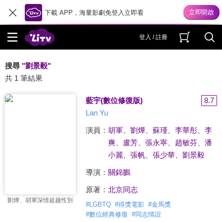
下載 APP，海量影劇免登入立即看
登入 / 註冊
搜尋 "
劉景毅
"
共 1 筆結果
藍宇(數位修復版)
8.7
Lan Yu
演員：
胡軍
、
劉燁
、
蘇瑾
、
李華彤
、
李
爽
、
盧芳
、
張永寧
、
趙敏芬
、
潘
小麗
、
張帆
、
張少華
、
劉景毅
導演：
關錦鵬
原著：
北京同志
劉燁、胡軍深情超越性別
#
LGBTQ
#
得獎電影
#
金馬獎
#
數位經典修復
#
同志情誼