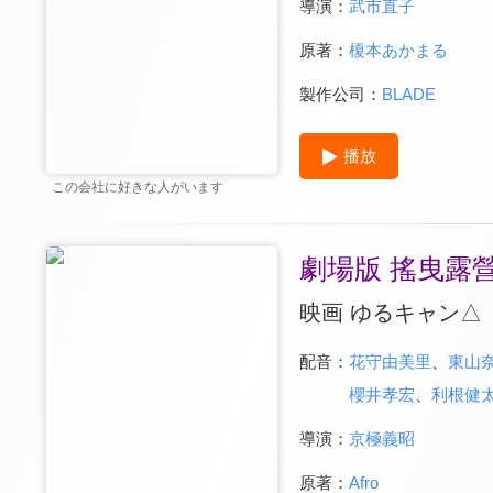
導演：
武市直子
原著：
榎本あかまる
製作公司：
BLADE
播放
この会社に好きな人がいます
劇場版 搖曳露
映画 ゆるキャン△
配音：
花守由美里
、
東山
櫻井孝宏
、
利根健
導演：
京極義昭
原著：
Afro