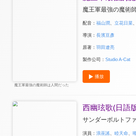
魔王軍最強の魔術
配音：
福山潤
、
立花日菜
導演：
長濱亘彥
原著：
羽田遼亮
製作公司：
Studio A-Cat
播放
魔王軍最強の魔術師は人間だった
西幽玹歌(日語版
サンダーボルトファ
演員：
浪巫謠
、
睦天命
、