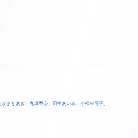
もがまちあき
、
丸塚香奈
、
田中あいみ
、
小松未可子
、