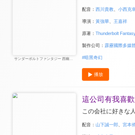
配音：
西川貴教
、
小西克
導演：
黃強華
、
王嘉祥
原著：
Thunderbolt Fantasy
製作公司：
霹靂國際多媒
#
暗黑奇幻
サンダーボルトファンタジー 西幽玹歌
播放
這公司有我喜歡
この会社に好きな
配音：
山下誠一郎
、
宮本