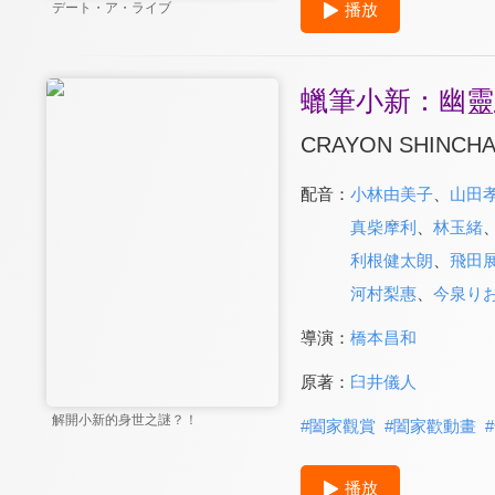
播放
デート・ア・ライブ
蠟筆小新：幽靈
CRAYON SHINCHA
配音：
小林由美子
、
山田
真柴摩利
、
林玉緒
利根健太朗
、
飛田
河村梨惠
、
今泉り
導演：
橋本昌和
原著：
臼井儀人
解開小新的身世之謎？！
#
闔家觀賞
#
闔家歡動畫
#
播放