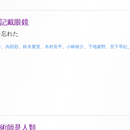
記戴眼鏡
を忘れた
音
、
內田彩
、
鈴木實里
、
木村良平
、
小林裕介
、
下地紫野
、
宮下早紀
術師是人類