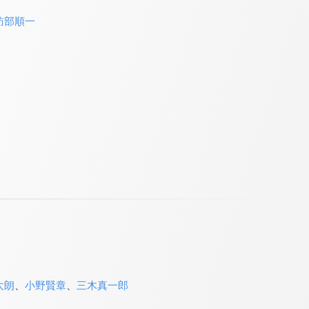
訪部順一
太朗
、
小野賢章
、
三木真一郎