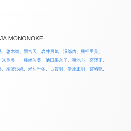
INJA MONONOKE
迅
、
悠木碧
、
雨宮天
、
岩井勇氣
、
澤部佑
、
興梠里美
、
、
米良美一
、
種崎敦美
、
池田果奈子
、
菊池心
、
宮澤正
、
格
、
須藤沙織
、
米村千冬
、
古賀明
、
伊原正明
、
宮崎聰
、