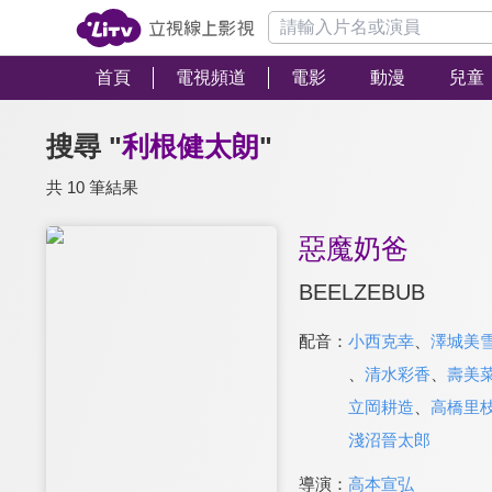
首頁
電視頻道
電影
動漫
兒童
搜尋 "
利根健太朗
"
共 10 筆結果
惡魔奶爸
BEELZEBUB
配音：
小西克幸
、
澤城美
、
清水彩香
、
壽美
立岡耕造
、
高橋里
淺沼晉太郎
導演：
高本宣弘