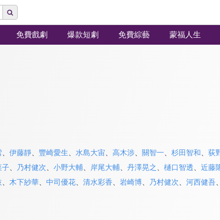
免費戲劇
爆款短劇
免費綜藝
蒙福人生
雪
、
伊藤靜
、
豐崎愛生
、
水島大宙
、
高木涉
、
關智一
、
杉田智和
、
荻
菜子
、
乃村健次
、
小野大輔
、
岸尾大輔
、
丹澤晃之
、
樋口智透
、
近藤
枝
、
木下紗華
、
中司優花
、
清水彩香
、
岩崎博
、
乃村健次
、
河西健吾