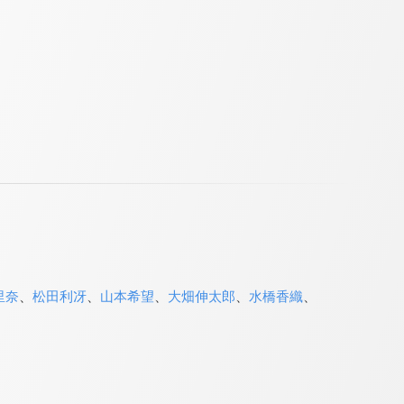
里奈
、
松田利冴
、
山本希望
、
大畑伸太郎
、
水橋香織
、