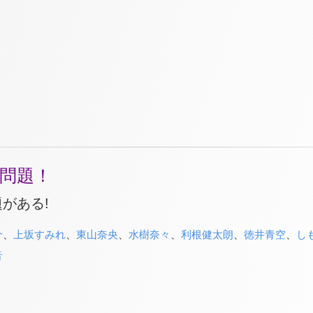
問題！
がある!
介
、
上坂すみれ
、
東山奈央
、
水樹奈々
、
利根健太朗
、
徳井青空
、
し
音