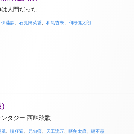
師は人間だった
、
伊藤靜
、
石見舞菜香
、
和氣杏未
、
利根健太朗
)
ンタジー 西幽玹歌
嘲風
、
嘯狂狷
、
咒旬瘖
、
天工詭匠
、
啖劍太歲
、
殤不患