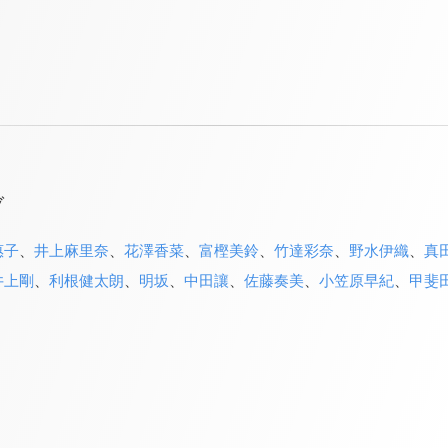
ブ
惠子
、
井上麻里奈
、
花澤香菜
、
富樫美鈴
、
竹達彩奈
、
野水伊織
、
真
井上剛
、
利根健太朗
、
明坂
、
中田讓
、
佐藤奏美
、
小笠原早紀
、
甲斐