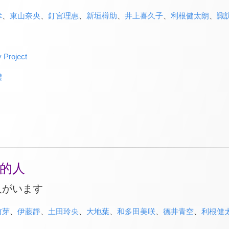
幸
、
東山奈央
、
釘宮理惠
、
新垣樽助
、
井上喜久子
、
利根健太朗
、
諏
 Project
體
的人
人がいます
侑芽
、
伊藤靜
、
土田玲央
、
大地葉
、
和多田美咲
、
德井青空
、
利根健