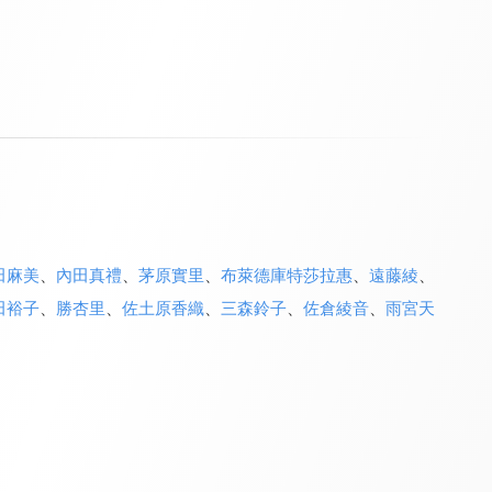
田麻美
、
內田真禮
、
茅原實里
、
布萊德庫特莎拉惠
、
遠藤綾
、
田裕子
、
勝杏里
、
佐土原香織
、
三森鈴子
、
佐倉綾音
、
雨宮天