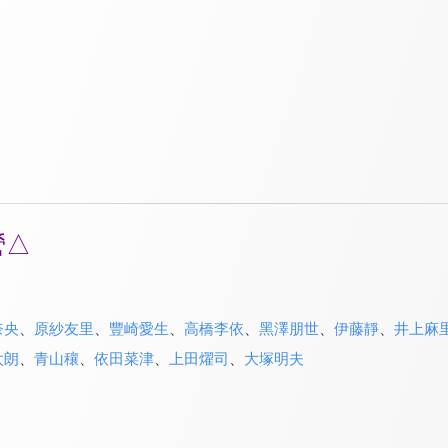
營△
奈央
、
原紗友里
、
豐崎愛生
、
高橋李依
、
黑澤朋世
、
伊藤靜
、
井上麻
太朗
、
青山穰
、
依田菜津
、
上田燿司
、
大塚明夫