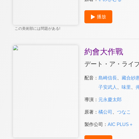
播放
この美術部には問題がある!
約會大作戰
デート・ア・ライ
配音：
島崎信長
、
藏合紗
子安武人
、
味里
、
導演：
元永慶太郎
原著：
橘公司
、
つなこ
製作公司：
AIC PLUS＋