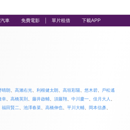
汽車
免費電影
單片租借
下載APP
野晴朗
、
高瀨右光
、
利根健太朗
、
高垣彩陽
、
悠木碧
、
戶松遙
隆幸
、
高橋英則
、
藤井啟輔
、
須藤翔
、
中川慶一
、
佳月大人
、
、
福田賢二
、
池澤春菜
、
高橋伸也
、
平川大輔
、
岡本信彥
、