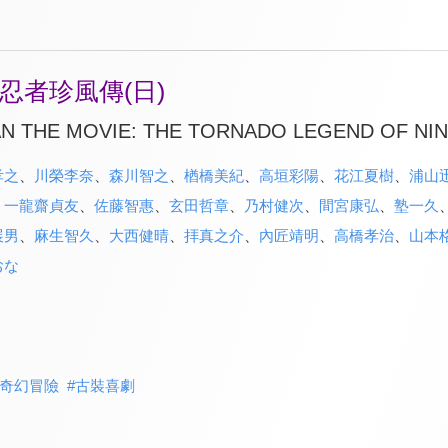
忍者珍風傳(日)
N THE MOVIE: THE TORNADO LEGEND OF N
孝之
、
川榮李奈
、
森川智之
、
楢橋美紀
、
高垣彩陽
、
花江夏樹
、
浦山
、
一龍齋貞友
、
佐藤智惠
、
玄田哲章
、
乃村健次
、
間宮康弘
、
塾一久
展男
、
麻生智久
、
大西健晴
、
拝真之介
、
內匠靖明
、
高橋孝治
、
山本
おな
奇幻冒險
#
古裝喜劇