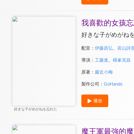
我喜歡的女孩忘
好きな子がめがね
配音：
伊藤昌弘
、
若山詩
導演：
工藤進
、
橫峯克昌
原著：
藤近小梅
製作公司：
GoHands
播放
好きな子がめがねを忘れた
魔王軍最強的魔