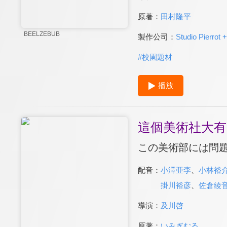
原著：
田村隆平
BEELZEBUB
製作公司：
Studio Pierrot +
#
校園題材
播放
這個美術社大有
この美術部には問題
配音：
小澤亜李
、
小林裕
掛川裕彦
、
佐倉綾
導演：
及川啓
原著：
いみぎむる