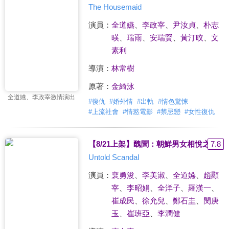
The Housemaid
演員：
全道嬿
、
李政宰
、
尹汝貞
、
朴志
暎
、
瑞雨
、
安瑞賢
、
黃汀旼
、
文
素利
導演：
林常樹
原著：
金綺泳
全道嬿、李政宰激情演出
#
復仇
#
婚外情
#
出軌
#
情色驚悚
#
上流社會
#
情慾電影
#
禁忌戀
#
女性復仇
【8/21上架】醜聞：朝鮮男女相悅之事 預
7.8
Untold Scandal
演員：
裵勇浚
、
李美淑
、
全道嬿
、
趙顯
宰
、
李昭娟
、
全洋子
、
羅漢一
、
崔成民
、
徐允兒
、
鄭石圭
、
閔庚
玉
、
崔班亞
、
李潤健