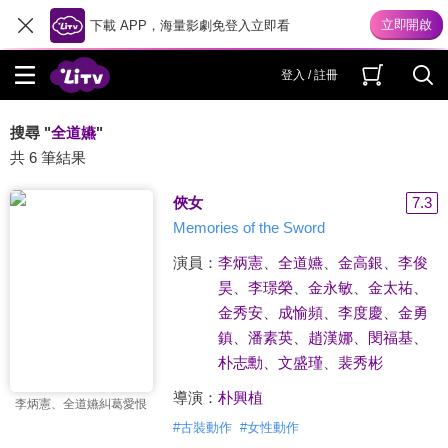
下載 APP，海量影劇免登入立即看
登入 / 註冊
搜尋 "
全道嬿
"
共 6 筆結果
俠女
7.3
Memories of the Sword
演員：
李炳憲
、
全道嬿
、
金高銀
、
李俊
昊
、
李璟榮
、
金永敏
、
金太祐
、
金秀安
、
成愉頻
、
李度慶
、
金勇
鎮
、
潘素英
、
趙漢娜
、
閔福基
、
朴志勳
、
文盛瑾
、
裴秀彬
導演：
朴興植
李炳憲、全道嬿糾葛愛恨
#
古裝動作
#
女性動作