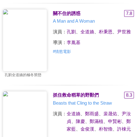
關不住的誘惑
7.8
A Man and A Woman
演員：
孔劉
、
全道嬿
、
朴秉恩
、
尹世雅
導演：
李胤基
#
情慾電影
孔劉全道嬿的極冬禁戀
抓住救命稻草的野獸們
8.3
Beasts that Cling to the Straw
演員：
全道嬿
、
鄭雨盛
、
裴晟佑
、
尹汝
貞
、
陳慶
、
鄭滿植
、
申賢彬
、
鄭
家藍
、
金俊漢
、
朴智煥
、
許棟元