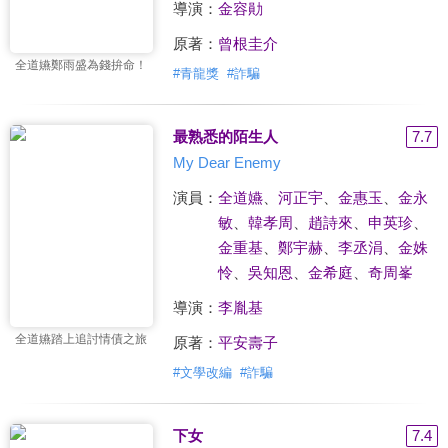
導演：
金容勛
原著：
曾根圭介
全道嬿鄭雨盛為錢拚命！
#
青龍獎
#
詐騙
最熟悉的陌生人
7.7
My Dear Enemy
演員：
全道嬿
、
河正宇
、
金惠玉
、
金永
敏
、
韓孝周
、
趙詩來
、
申英珍
、
金重基
、
鄭宇赫
、
李丞涓
、
金姝
怜
、
吳知恩
、
金希庭
、
奇周峯
導演：
李胤基
全道嬿踏上追討情債之旅
原著：
平安壽子
#
文學改編
#
詐騙
下女
7.4