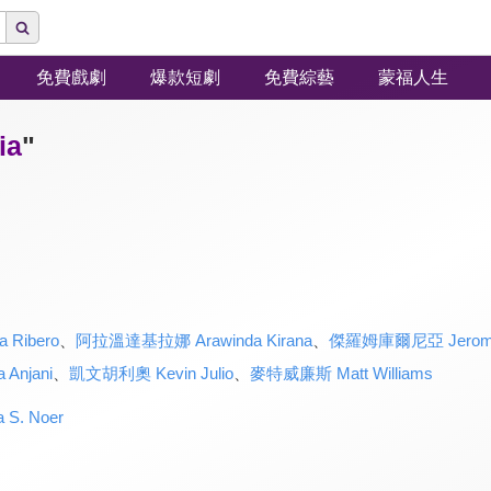
免費戲劇
爆款短劇
免費綜藝
蒙福人生
ia
"
Ribero
、
阿拉溫達基拉娜 Arawinda Kirana
、
傑羅姆庫爾尼亞 Jerome 
Anjani
、
凱文胡利奧 Kevin Julio
、
麥特威廉斯 Matt Williams
S. Noer