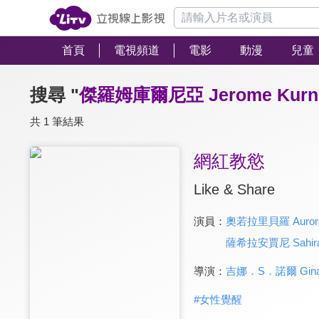
首頁
電視頻道
電影
動漫
兒童
搜尋 "
傑羅姆庫爾尼亞 Jerome Kurn
共 1 筆結果
網紅教慾
Like & Share
演員：
奧若拉里貝羅 Aurora 
薩希拉安賈尼 Sahira 
導演：
吉娜．S．諾爾 Gina 
#
女性覺醒