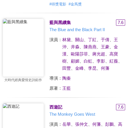
#
得獎電影
#
金馬獎
藍與黑續集
7.6
The Blue and the Black Part II
演員：
林黛
、
關山
、
丁紅
、
于倩
、
王
沖
、
井淼
、
陳燕燕
、
王豪
、
金
漢
、
歐陽莎菲
、
蔣光超
、
高寶
樹
、
顧媚
、
白虹
、
李影
、
紅薇
、
田豐
、
金峰
、
李昆
、
何藩
導演：
陶秦
大時代經典愛情史詩鉅作
原著：
王藍
西遊記
7.6
The Monkey Goes West
演員：
岳華
、
張仲文
、
何藩
、
彭鵬
、
高