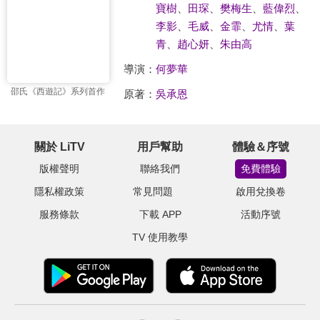
寶樹
、
田琛
、
樊梅生
、
藍偉烈
、
李影
、
毛威
、
金霏
、
尤情
、
葉
青
、
趙心妍
、
朱由高
導演：
何夢華
邵氏《西遊記》系列首作
原著：
吳承恩
關於 LiTV
用戶幫助
體驗＆序號
版權聲明
聯絡我們
免費體驗
隱私權政策
常見問題
啟用兌換卷
服務條款
下載 APP
活動序號
TV 使用教學