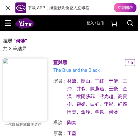
下載 APP，海量影劇免登入立即看
登入 / 註冊
搜尋 "
何藩
"
共 3 筆結果
藍與黑
7.5
The Blue and the Black
演員：
林黛
、
關山
、
丁紅
、
于倩
、
王
沖
、
井淼
、
陳燕燕
、
王豪
、
金
漢
、
歐陽莎菲
、
蔣光超
、
高寶
樹
、
顧媚
、
白虹
、
李影
、
紅薇
、
田豐
、
金峰
、
李昆
、
何藩
導演：
陶秦
一代影后林黛最後遺作
原著：
王藍