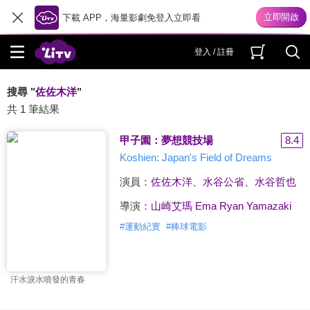
下載 APP，海量影劇免登入立即看
登入 / 註冊
搜尋 "
佐佐木洋
"
共 1 筆結果
甲子園：夢想競技場
8.4
Koshien: Japan's Field of Dreams
演員：
佐佐木洋
、
水谷公省
、
水谷哲也
導演：
山崎艾瑪 Ema Ryan Yamazaki
#
運動紀實
#
棒球電影
汗水淚水噴發的青春