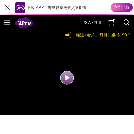
下載 APP，海量影劇免登入立即看
登入 / 註冊
「頻道+看片」每月只要 $199？