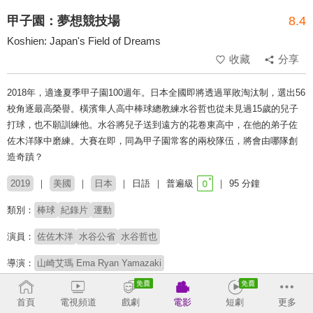
甲子園：夢想競技場
8.4
Koshien: Japan's Field of Dreams
收藏
分享
2018年，適逢夏季甲子園100週年。日本全國即將透過單敗淘汰制，選出56
校角逐最高榮譽。橫濱隼人高中棒球總教練水谷哲也從未見過15歲的兒子
打球，也不願訓練他。水谷將兒子送到遠方的花卷東高中，在他的弟子佐
佐木洋隊中磨練。大賽在即，同為甲子園常客的兩校隊伍，將會由哪隊創
造奇蹟？
2019
美國
日本
日語
普遍級
95 分鐘
類別：
棒球
紀錄片
運動
演員：
佐佐木洋
水谷公省
水谷哲也
導演：
山崎艾瑪 Ema Ryan Yamazaki
# 運動紀實
# 棒球電影
首頁
電視頻道
戲劇
電影
短劇
更多