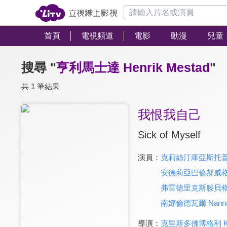
首頁
電視頻道
電影
動漫
兒童
搜尋 "
亨利馬士達 Henrik Mestad
"
共 1 筆結果
我恨我自己
Sick of Myself
演員：
克莉絲汀庫亞斯托普 Kris
安德莉亞巴倫郝威格 And
弗雷德里克斯滕貝格狄特萊夫
南娜倫德瓦爾 Nanna L
導演：
克里斯多佛博格利 Kristo