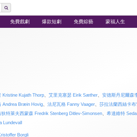
免費戲劇
爆款短劇
免費綜藝
蒙福人生
tine Kujath Thorp
、
艾里克塞瑟 Eirik Sæther
、
安德斯丹尼爾森李 And
rea Bræin Hovig
、
法尼瓦格 Fanny Vaager
、
莎拉法蘭西絲卡布雷納 S
西蒙森 Fredrik Stenberg Ditlev-Simonsen
、
希達維特 Seda 
undevall
ffer Borgli