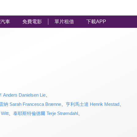
汽車
免費電影
單片租借
下載APP
ers Danielsen Lie
、
arah Francesca Brænne
、
亨利馬士達 Henrik Mestad
、
Witt
、
泰耶斯特倫德爾 Terje Strømdahl
、