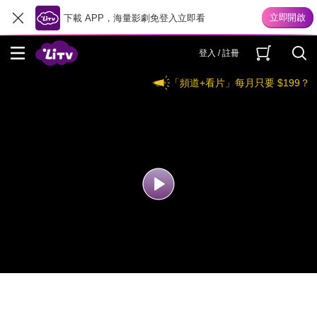
下載 APP，海量影劇免登入立即看
登入 / 註冊
「頻道+看片」每月只要 $199？