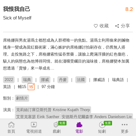
我恨我自己
8.2
Sick of Myself
收藏
分享
席格娜與男友湯瑪士都想成為人群裡唯一的焦點。湯瑪士利用偷來的贓物
搖身一變成為當紅藝術家，滿心嫉妒的席格娜討拍刷存在，仍舊無人搭
理。走投無路之下，席格娜索性猛吞禁藥，讓臉上爬滿浮腫的紅色傷疤，
駭人的病態也為他博得同情。就在淺嚐受矚目的滋味後，席格娜變本加厲
想透過「賣慘」來一舉成名…
2022
瑞典
挪威
丹麥
法國
挪威語
瑞典語
英語
輔15
97 分鐘
類別：
劇情片
演員：
克莉絲汀庫亞斯托普 Kristine Kujath Thorp
艾里克塞瑟 Eirik Sæther
安德斯丹尼爾森李 Anders Danielsen Lie
安德莉亞巴倫郝威格 Andrea Bræin Hovig
法尼瓦格 Fanny Vaager
首頁
電視頻道
戲劇
電影
短劇
更多