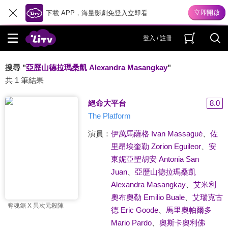
下載 APP，海量影劇免登入立即看
登入 / 註冊
搜尋 "
亞歷山德拉瑪桑凱 Alexandra Masangkay
"
共 1 筆結果
絕命大平台
8.0
The Platform
演員：
伊萬馬薩格 Ivan Massagué
、
佐
里昂埃奎勒 Zorion Eguileor
、
安
東妮亞聖胡安 Antonia San
Juan
、
亞歷山德拉瑪桑凱
Alexandra Masangkay
、
艾米利
奧布奧勒 Emilio Buale
、
艾瑞克古
奪魂鋸 X 異次元殺陣
德 Eric Goode
、
馬里奧帕爾多
Mario Pardo
、
奧斯卡奧利佛