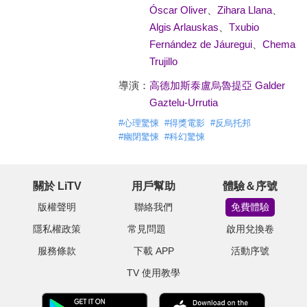
Óscar Oliver
、
Zihara Llana
、
Algis Arlauskas
、
Txubio
Fernández de Jáuregui
、
Chema
Trujillo
導演：
高德加斯泰盧烏魯提亞 Galder
Gaztelu-Urrutia
#
心理驚悚
#
得獎電影
#
反烏托邦
#
幽閉驚悚
#
科幻驚悚
關於 LiTV
用戶幫助
體驗＆序號
版權聲明
聯絡我們
免費體驗
隱私權政策
常見問題
啟用兌換卷
服務條款
下載 APP
活動序號
TV 使用教學