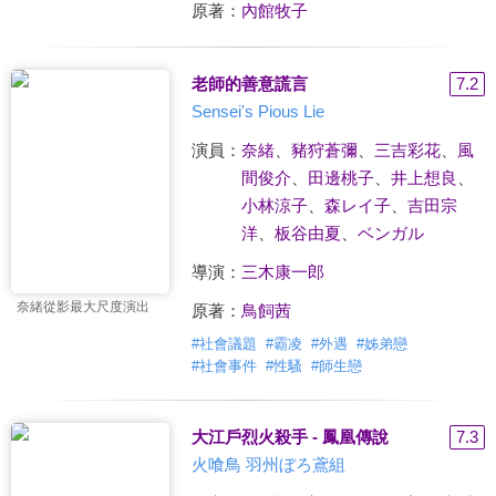
原著：
內館牧子
老師的善意謊言
7.2
Sensei's Pious Lie
演員：
奈緒
、
豬狩蒼彌
、
三吉彩花
、
風
間俊介
、
田邊桃子
、
井上想良
、
小林涼子
、
森レイ子
、
吉田宗
洋
、
板谷由夏
、
ベンガル
導演：
三木康一郎
奈緒從影最大尺度演出
原著：
鳥飼茜
#
社會議題
#
霸凌
#
外遇
#
姊弟戀
#
社會事件
#
性騷
#
師生戀
大江戶烈火殺手 - 鳳凰傳說
7.3
火喰鳥 羽州ぼろ鳶組