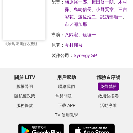
配音：
梅原裕一郎
、
梅田修一朗
、
木村
昴
、
島崎信長
、
小野賢章
、
三吉
彩花
、
遊佐浩二
、
諏訪部順一
、
市ノ瀬加那
導演：
八隅宏
、
龜垣一
火喰鳥 羽州ぼろ鳶組
原著：
今村翔吾
製作公司：
Synergy SP
關於 LiTV
用戶幫助
體驗＆序號
版權聲明
聯絡我們
免費體驗
隱私權政策
常見問題
啟用兌換卷
服務條款
下載 APP
活動序號
TV 使用教學