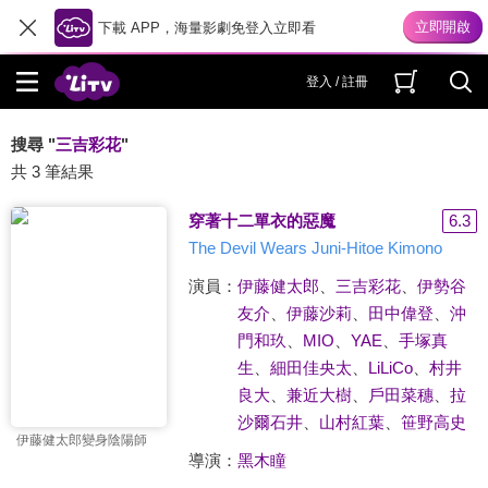
下載 APP，海量影劇免登入立即看
登入 / 註冊
搜尋 "
三吉彩花
"
共 3 筆結果
穿著十二單衣的惡魔
6.3
The Devil Wears Juni-Hitoe Kimono
演員：
伊藤健太郎
、
三吉彩花
、
伊勢谷
友介
、
伊藤沙莉
、
田中偉登
、
沖
門和玖
、
MIO
、
YAE
、
手塚真
生
、
細田佳央太
、
LiLiCo
、
村井
良大
、
兼近大樹
、
戶田菜穗
、
拉
沙爾石井
、
山村紅葉
、
笹野高史
伊藤健太郎變身陰陽師
導演：
黑木瞳