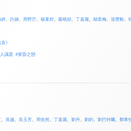
梅婷
、
許娣
、
周野芒
、
楊童舒
、
嚴曉頻
、
丁嘉麗
、
鄔君梅
、
張豐毅
、
處哀》
人議題
#
黃昏之戀
紅
、
吳越
、
吳玉芳
、
周依然
、
丁嘉麗
、
劉丹
、
劉鈞
、
劉巴特爾
、
鄭希