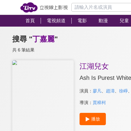
首頁
電視頻道
電影
動漫
兒童
搜尋 "
丁嘉麗
"
共 6 筆結果
江湖兒女
Ash Is Purest Whit
演員：
廖凡
、
趙濤
、
徐崢
導演：
賈樟柯
播放