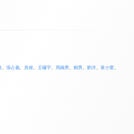
佳
、
張占義
、
吳彼
、
王嘯宇
、
周鐵男
、
鶴男
、
劉洋
、
黃小蕾
、