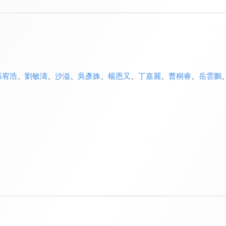
張宥浩
、
劉敏濤
、
沙溢
、
吳彥姝
、
楊恩又
、
丁嘉麗
、
曹桐睿
、
岳雲鵬