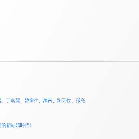
麗
、
丁嘉麗
、
韓童生
、
萬茜
、
劉天佐
、
孫亮
後的新結婚時代》