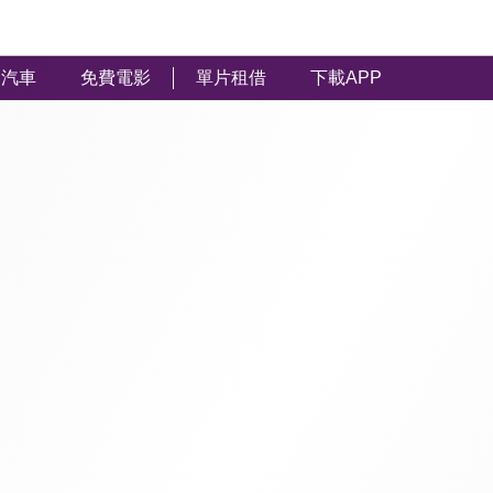
汽車
免費電影
單片租借
下載APP