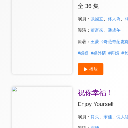
全 36 集
演員：
張國立
、
佟大為
、
導演：
董富來
、
潘戍午
原著：
王蒙《奇葩奇葩處
#
婚姻
#
婚外情
#
再婚
#
老
播放
祝你幸福！
Enjoy Yourself
演員：
肖央
、
宋佳
、
倪大