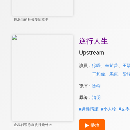
最深情的狂暴愛情故事
逆行人生
Upstream
演員：
徐崢
、
辛芷蕾
、
王
于和偉
、
馬東
、
梁
導演：
徐崢
原著：
清明
#
男性情誼
#
小人物
#
文學
播放
金馬影帝徐崢改行跑外送