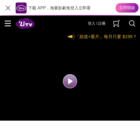
下載 APP，海量影劇免登入立即看
登入 / 註冊
「頻道+看片」每月只要 $199？