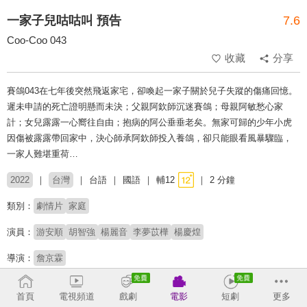
一家子兒咕咕叫 預告
7.6
Coo-Coo 043
收藏
分享
賽鴿043在七年後突然飛返家宅，卻喚起一家子關於兒子失蹤的傷痛回憶。
遲未申請的死亡證明懸而未決；父親阿欽師沉迷賽鴿；母親阿敏愁心家
計；女兒露露一心嚮往自由；抱病的阿公垂垂老矣。無家可歸的少年小虎
因傷被露露帶回家中，決心師承阿欽師投入養鴿，卻只能眼看風暴驟臨，
一家人難堪重荷…
2022
台灣
台語
國語
輔12
2 分鐘
類別：
劇情片
家庭
演員：
游安順
胡智強
楊麗音
李夢苡樺
楊慶煌
導演：
詹京霖
榮獲2022年金馬獎最佳劇情片、最佳新演員、國際影評人
首頁
電視頻道
戲劇
電影
短劇
更多