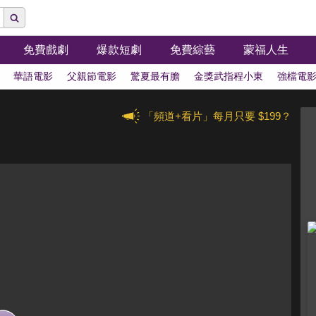
免費戲劇
爆款短劇
免費綜藝
蒙福人生
華語電影
父親節電影
驚夏最有膽
金獎武指程小東
強檔電
「頻道+看片」每月只要 $199？