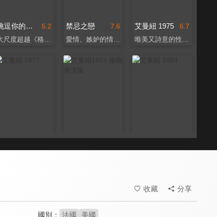
挑逗你的慾望
禁忌之戀
艾曼紐 1975
5.2
7.6
6.7
大尺度超越《格雷》
愛情、嫉妒的情慾交織
唯美又詩意的性愛教育
艾曼紐 1977
艾曼紐1974 修復導演版
艾曼紐 1984
5.8
6.2
5.7
大膽撕開婚姻綠帽
一刀未剪情色經典鉅作
褪去面具釋放最深沉愛慾
收藏
分享
國別：
法國
美國