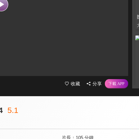
收藏
分享
4
5.1
片長：
105 分鐘