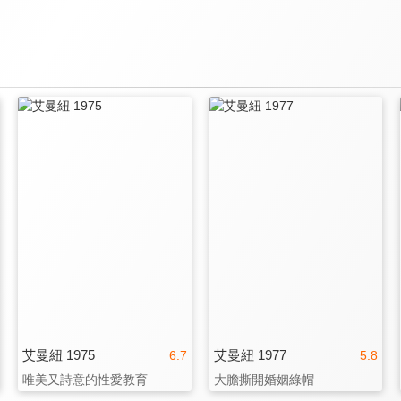
艾曼紐 1975
艾曼紐 1977
6.7
5.8
唯美又詩意的性愛教育
大膽撕開婚姻綠帽