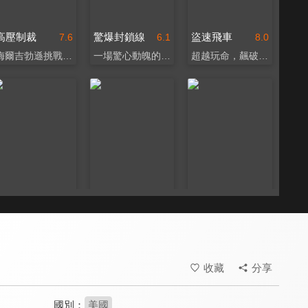
高壓制裁
驚爆封鎖線
盜速飛車
7.6
6.1
8.0
梅爾吉勃遜挑戰鐵血警探
一場驚心動魄的精采對決
超越玩命，飆破極限！
毒梟祕寶：叢林殺機
血色聖誕：絕命救援
絕命大麻煩
7.1
4.4
6.8
深入亞馬遜火拼大逃殺
不要惹毛地表最強老爸
「大麻」煩降臨！
收藏
分享
國別：
美國