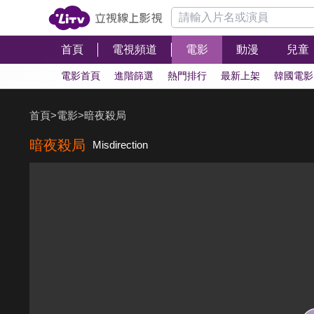
首頁
電視頻道
電影
動漫
兒童
電影首頁
進階篩選
熱門排行
最新上架
韓國電影
首頁
>
電影
>
暗夜殺局
暗夜殺局
Misdirection