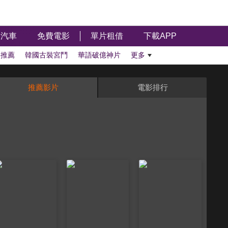
汽車
免費電影
單片租借
下載APP
影推薦
韓國古裝宮鬥
華語破億神片
更多
推薦影片
電影排行