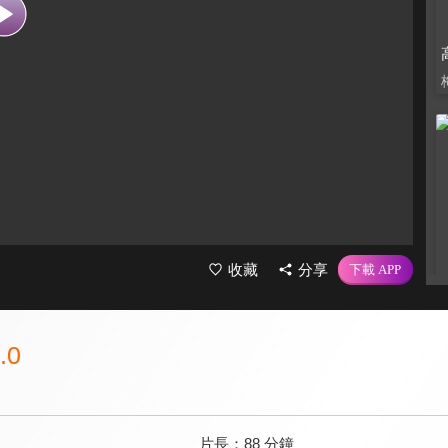
收藏
分享
.0
片長：
88 分鐘