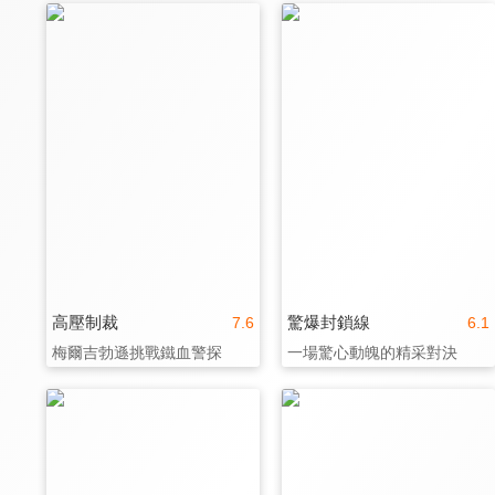
高壓制裁
驚爆封鎖線
7.6
6.1
梅爾吉勃遜挑戰鐵血警探
一場驚心動魄的精采對決