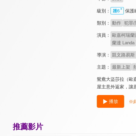
級別：
保護
類別：
動作
犯罪/
演員：
歐嘉柯瑞蘭蔻 O
蘭達 Landa
導演：
凱文路易斯 Ke
主題：
最新上架
鴛鴦大盜莎拉（歐
屋主意外返家，讓
播放
※
推薦影片