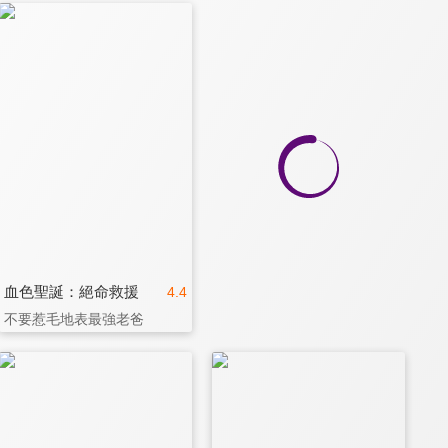
血色聖誕：絕命救援
4.4
不要惹毛地表最強老爸