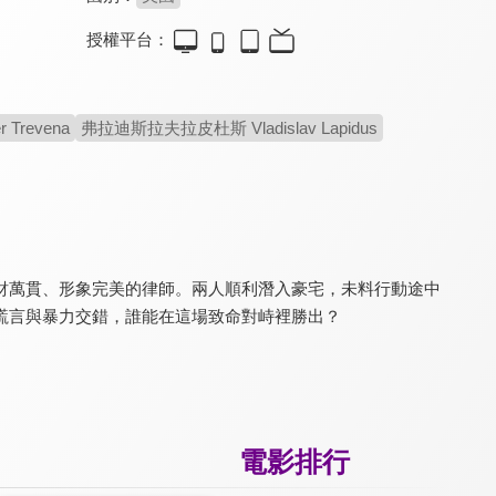
授權平台：
多明妮克：刺客復出
贖金風暴
終極獵殺令
6.3
5.5
8.0
Trevena
弗拉迪斯拉夫拉皮杜斯 Vladislav Lapidus
為了活下去，只能戰鬥！
跨國救女！戰神火力全開
永遠的終極警探回來了！
財萬貫、形象完美的律師。兩人順利潛入豪宅，未料行動途中
謊言與暴力交錯，誰能在這場致命對峙裡勝出？
法外之徒
毒裁者
狙擊救援
5.7
7.5
5.7
《玩命追緝》男星主演
史蒂芬席格主演動作片
不要小看地表最強姊姊！
電影排行