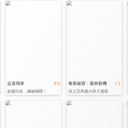
盜速飛車
毒梟祕寶：叢林殺機
8.0
7.1
超越玩命，飆破極限！
深入亞馬遜火拼大逃殺