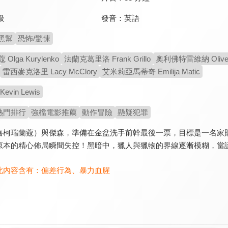
發音：
英語
級
黑幫
恐怖/驚悚
lga Kurylenko
法蘭克葛里洛 Frank Grillo
奧利佛特雷維納 Oliver 
雷西麥克洛里 Lacy McClory
艾米莉亞馬蒂奇 Emilija Matic
vin Lewis
熱門排行
強檔電影推薦
動作冒險
懸疑犯罪
嘉柯瑞蘭蔻）與傑森，準備在金盆洗手前幹最後一票，目標是一名家
原本的精心佈局瞬間失控！黑暗中，獵人與獵物的界線逐漸模糊，當
此內容含有：
偏差行為
、
暴力血腥