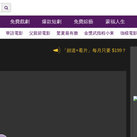
免費戲劇
爆款短劇
免費綜藝
蒙福人生
華語電影
父親節電影
驚夏最有膽
金獎武指程小東
強檔電
「頻道+看片」每月只要 $199？