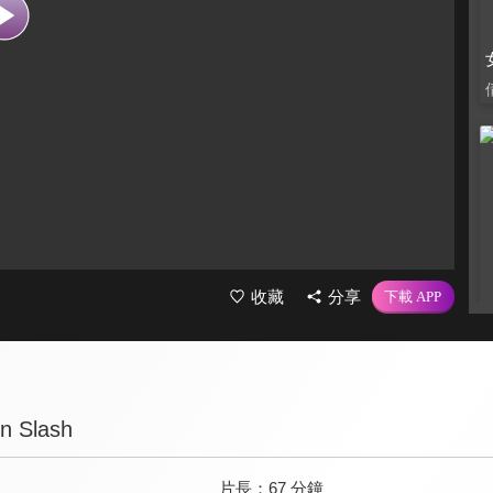
收藏
分享
n Slash
片長：
67 分鐘