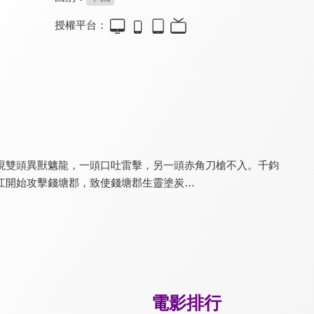
授權平台：
虎王-王者歸來
陌路狂刀
忠義俠女
4.2
6.2
4.0
中國低配版《大虎》
拳拳到肉，刀刀見血！
一個女人的江湖
現雙頭異獸魑龍，一頭口吐雷擊，另一頭赤角刀槍不入。千鈞
江開始攻擊錢塘郡，致使錢塘郡生靈塗炭…
古劍奇譚之琴心劍魄
青檀
拱卒
6.1
5.1
4.7
成毅驚喜客串演出
郝劭文攜手兄弟血戰倭寇
唐朝小卒捨命護送太子
電影排行