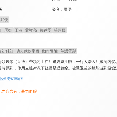
發音：
國語
級
武俠
妍
屠桀
王波
孟祥亮
蔣靜雯
張藍藝
奇幻科幻
功夫武俠拳腳
動作冒險
華語電影
將領錢鏐（肖博）帶領將士在江邊剿滅江賊，一行人潛入江賊洞内發
及時趕到，使用支離術救下錢鏐擊退魑龍。被擊退後的魑龍游到錢塘
神怪
# 奇幻動作
此內容含有：
暴力血腥