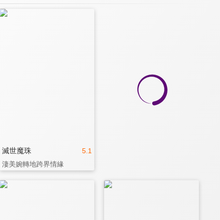
滅世魔珠
5.1
淒美婉轉地跨界情緣