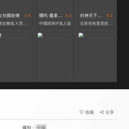
女兒國前傳
哪吒·魔童歸來‎
封神天下楊戩傳
4.6
5.4
4.2
倩女幽魂 X 西遊記
中國經典IP真人版
全新視角重塑經典神話
封神雷震子
滅世魔珠
大唐獵妖師
5.6
5.1
4.2
「大俠」徐少強化身紂王
淒美婉轉地跨界情緣
《鳳囚凰》姜彭主演
收藏
分享
國別：
中國