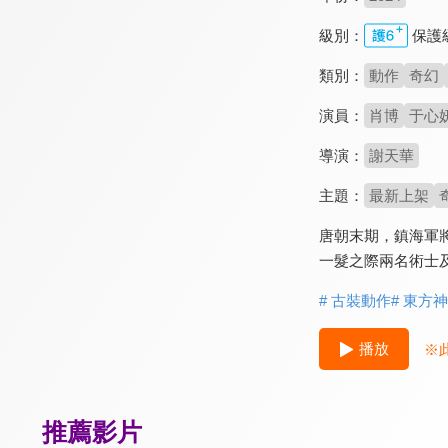
級別：
保護
類別：
動作
奇幻
演員：
肖博
于心
導演：
謝天華
主題：
最新上架
唐朝末期，鎮海軍
一髮之際兩名術士
# 古裝動作
# 東方
播放
※
推薦影片