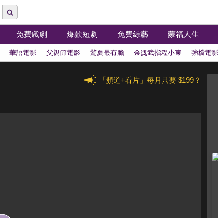
免費戲劇
爆款短劇
免費綜藝
蒙福人生
華語電影
父親節電影
驚夏最有膽
金獎武指程小東
強檔電
「頻道+看片」每月只要 $199？