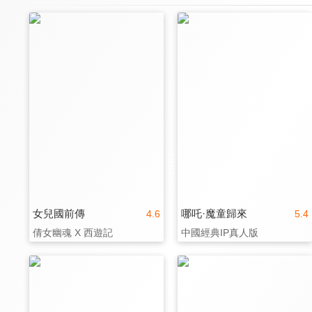
女兒國前傳
哪吒·魔童歸來‎
4.6
5.4
倩女幽魂 X 西遊記
中國經典IP真人版