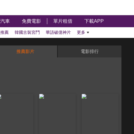
汽車
免費電影
單片租借
下載APP
影推薦
韓國古裝宮鬥
華語破億神片
更多
推薦影片
電影排行