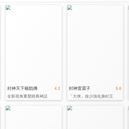
封神天下楊戩傳
封神雷震子
4.2
5.6
全新視角重塑經典神話
「大俠」徐少強化身紂王