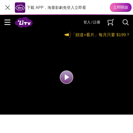
下載 APP，海量影劇免登入立即看
登入 / 註冊
「頻道+看片」每月只要 $199？