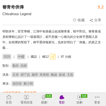
簪青奇俠傳
5.2
Chivalrous Legend
收藏
分享
明朝末年，宦官專權，江湖中各路義士組成簪青會，暗中對抗。簪青會成
員程燁精心設計了一場連環計，卻不想被一心報仇的少女林芊墨闖入其
中。在程燁的幫助下，林芊墨得報家仇，也終於明白了「俠義」的真正含
義…
2025
中國
國語
輔12
97 分鐘
類別：
動作
武俠
演員：
文卓
胡丁也
施羽
朱智煌
魏成
薪成
王崗
導演：
胡宗祥
鄭小明
※此內容含有：
暴力血腥
首頁
電視頻道
戲劇
電影
短劇
更多
收回