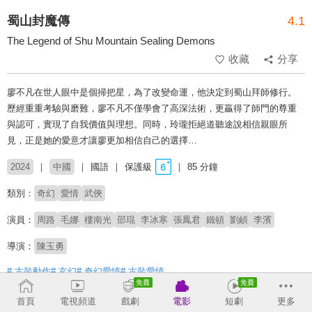
蜀山封魔傳
4.1
The Legend of Shu Mountain Sealing Demons
收藏
分享
廖不凡在世人眼中是個掃把星，為了改變命運，他決定到蜀山拜師修行。
歷經重重考驗與磨難，廖不凡不僅學會了高深法術，更贏得了師門的尊重
與認可，實現了自我價值與理想。同時，玲瓏拒絕道聽途說相信親眼所
見，正是她的愛意才讓廖更加相信自己的選擇…
2024
中國
國語
保護級
85 分鐘
類別：
奇幻
愛情
武俠
演員：
周路
毛娜
樓南光
邵琨
李冰寒
張鳳君
鐵頓
劉頔
李濱
導演：
陳玉勇
# 古裝動作
# 玄幻
# 奇幻愛情
# 古裝愛情
首頁
電視頻道
戲劇
電影
短劇
更多
收回