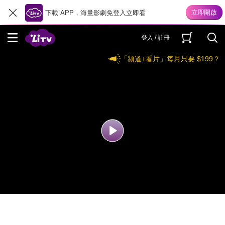
下載 APP，海量影劇免登入立即看
登入 / 註冊
「頻道+看片」每月只要 $199？