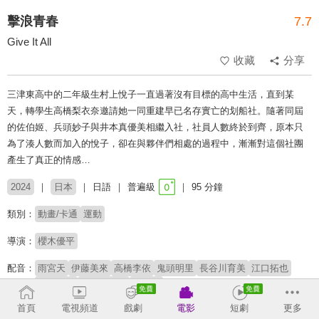
擊浪青春
7.7
Give It All
收藏
分享
三津東高中的二年級生村上悅子一直過著沒有目標的高中生活，直到某
天，轉學生高橋梨衣奈邀請她一同重建早已名存實亡的划船社。隨著同屆
的佐伯姬、兵頭妙子與井本真優美相繼入社，社員人數終於到齊，原本只
為了湊人數而加入的悅子，卻在與夥伴們相處的過程中，漸漸對這個社團
產生了真正的情感…
2024
日本
日語
普遍級
95 分鐘
類別：
動畫/卡通
運動
導演：
櫻木優平
配音：
雨宮天
伊藤美來
高橋李依
鬼頭明里
長谷川育美
江口拓也
竹達彩奈
三森すずこ
內田彩
首頁
電視頻道
戲劇
電影
短劇
更多
原著：
敷村良子