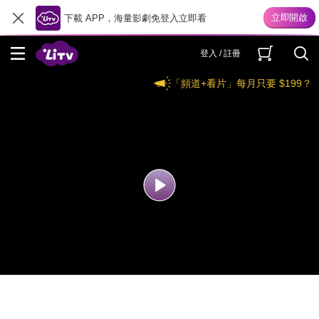
下載 APP，海量影劇免登入立即看
登入 / 註冊
「頻道+看片」每月只要 $199？