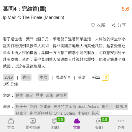
葉問4：完結篇(國)
8.6
Ip Man 4: The Finale (Mandarin)
收藏
分享
妻子過世後，葉問（甄子丹）帶著兒子過著簡單生活，未料他的學生李小
龍因打破慣例教授洋人武術，得罪美國當地唐人街其他武館。趁著受邀赴
舊金山唐人街的機會，葉問一方面想了解李小龍的狀況，同時想安排兒子
赴美唸書。然而，當他見到華人慘遭白人歧視與欺壓後，他決定施展全身
武藝，以詠春及德性服人…
2019
香港
中國
國語配音
英語
輔12
105 分鐘
類別：
動作
傳記
歷史
武術
劇情片
演員：
甄子丹
吳樾
吳建豪
史考特艾金斯 Scott Adkins
鄭則士
陳國坤
敖嘉年
克里斯柯林斯 Chris Collins
李宛妲
葉禾
葛瑞絲英格勒特 Grace Englert
羅莽
周小飛
高強
安德魯連恩戈晃 Andrew Lane Cawthon
首頁
電視頻道
戲劇
電影
短劇
更多