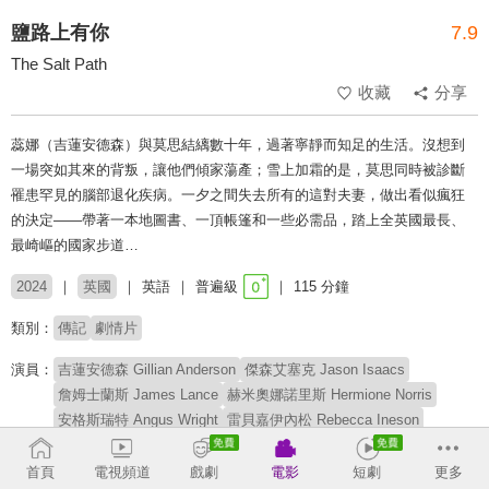
鹽路上有你
7.9
The Salt Path
收藏
分享
蕊娜（吉蓮安德森）與莫思結縭數十年，過著寧靜而知足的生活。沒想到
一場突如其來的背叛，讓他們傾家蕩產；雪上加霜的是，莫思同時被診斷
罹患罕見的腦部退化疾病。一夕之間失去所有的這對夫妻，做出看似瘋狂
的決定——帶著一本地圖書、一頂帳篷和一些必需品，踏上全英國最長、
最崎嶇的國家步道…
2024
英國
英語
普遍級
115 分鐘
類別：
傳記
劇情片
演員：
吉蓮安德森 Gillian Anderson
傑森艾塞克 Jason Isaacs
詹姆士蘭斯 James Lance
赫米奧娜諾里斯 Hermione Norris
安格斯瑞特 Angus Wright
雷貝嘉伊內松 Rebecca Ineson
丹尼斯黎爾 Denis Lill
艾米葛瑞菲斯 Amy Griffiths
葛文柯蘭特 Gwen Currant
萊尼蕭爾 Lainey Shaw
首頁
電視頻道
戲劇
電影
短劇
更多