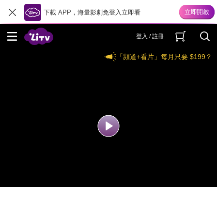
下載 APP，海量影劇免登入立即看
登入 / 註冊
「頻道+看片」每月只要 $199？